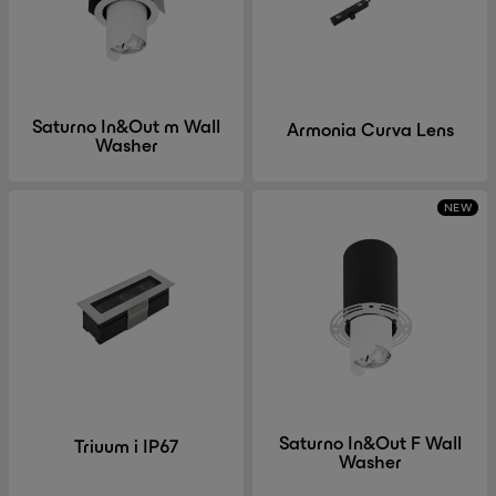
Saturno In&Out m Wall
Armonia Curva Lens
Washer
NEW
Saturno In&Out F Wall
Triuum i IP67
Washer