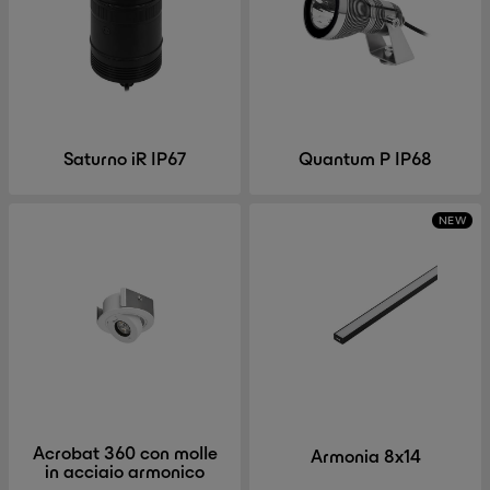
Saturno iR IP67
Quantum P IP68
NEW
Acrobat 360 con molle
Armonia 8x14
in acciaio armonico