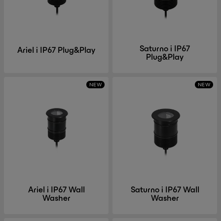
Saturno i IP67
Ariel i IP67 Plug&Play
Plug&Play
NEW
NEW
Ariel i IP67 Wall
Saturno i IP67 Wall
Washer
Washer