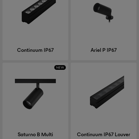
Continuum IP67
Ariel P IP67
NEW
Saturno B Multi
Continuum IP67 Louver