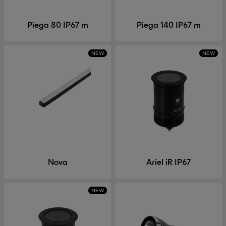
Piega 80 IP67 m
Piega 140 IP67 m
NEW
NEW
Nova
Ariel iR IP67
NEW