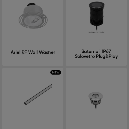
Saturno i IP67
Ariel RF Wall Washer
Solovetro Plug&Play
NEW