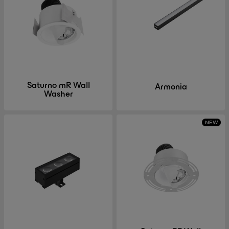
Saturno mR Wall
Armonia
Washer
NEW