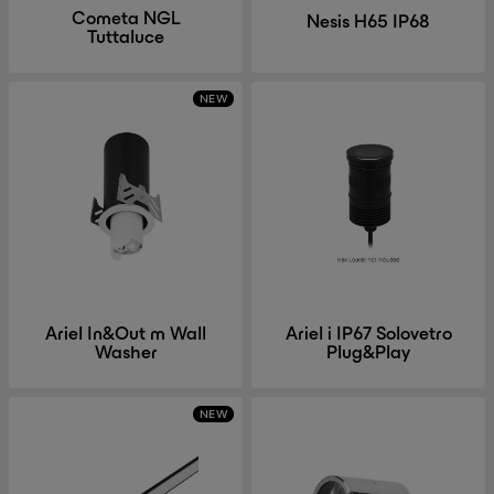
Cometa NGL
Nesis H65 IP68
Tuttaluce
NEW
Ariel In&Out m Wall
Ariel i IP67 Solovetro
Washer
Plug&Play
NEW