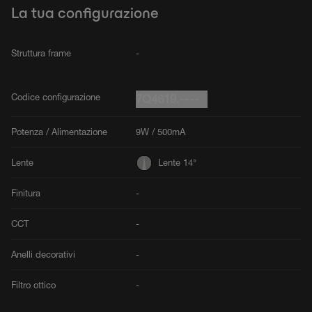
La tua configurazione
Struttura frame
-
Codice configurazione
7Q4619.----
Potenza / Alimentazione
9W / 500mA
Lente
Lente 14°
Finitura
-
CCT
-
Anelli decorativi
-
Filtro ottico
-