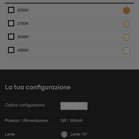
2200K
2700K
3000K
4000K
La tua configurazione
Codice configurazione
7A0858.--
Potenza / Alimentazione
3W / 350mA
Lente
Lente 15°