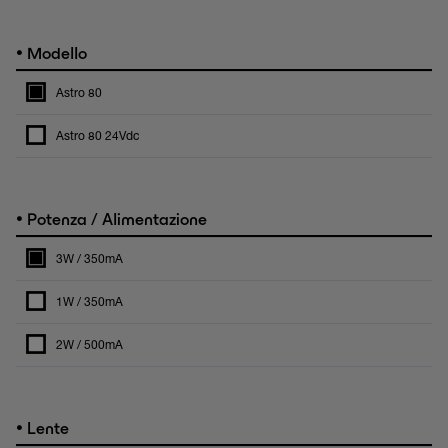
•
Modello
Astro 80
Astro 80 24Vdc
•
Potenza / Alimentazione
3W / 350mA
1W / 350mA
2W / 500mA
•
Lente