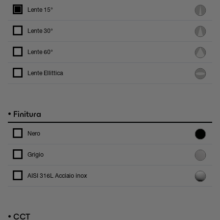
Lente 15°
Lente 30°
Lente 60°
Lente Ellittica
•
Finitura
Nero
Grigio
AISI 316L Acciaio inox
•
CCT