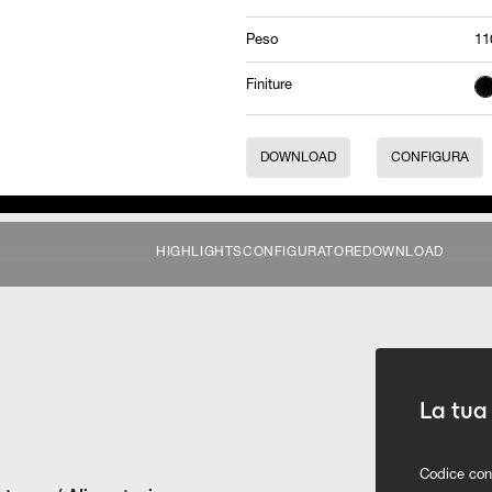
Peso
11
Finiture
DOWNLOAD
CONFIGURA
HIGHLIGHTS
CONFIGURATORE
DOWNLOAD
La tua
Codice con