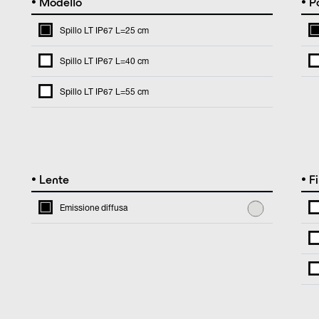
•
•
Modello
Po
Spillo LT IP67 L=25 cm
Spillo LT IP67 L=40 cm
Spillo LT IP67 L=55 cm
•
•
Lente
Fi
Emissione diffusa