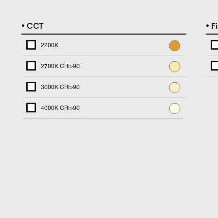
•
•
CCT
Fi
2200K
2700K CRI>90
3000K CRI>90
4000K CRI>90