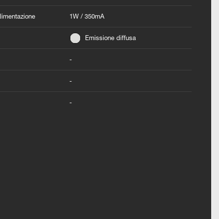
Alimentazione
1W / 350mA
Emissione diffusa
-
-
-