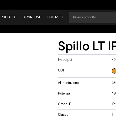
PROGETTI
DOWNLOAD
CONTATTI
/CAN
Spillo LT I
TÀ
lm output
40
EM
CCT
Alimentazione
35
Potenza
1W
Grado IP
IP
Classe
III