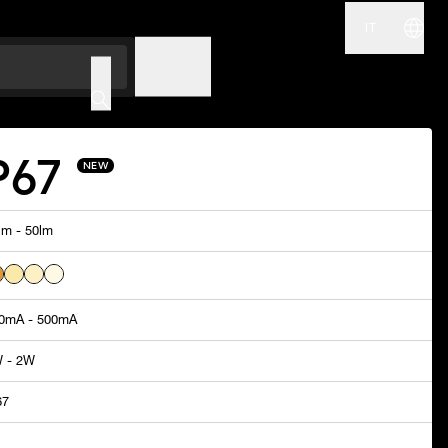
IT
NOME
CODICE
P67
NEW
lm - 50lm
0mA - 500mA
 - 2W
67