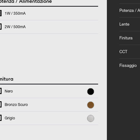
tenza / Alimentazione
Potenza / 
1W / 350mA
Lente
2W / 500mA
Finitura
CCT
Fissaggio
nitura
Nero
Bronzo Scuro
Grigio