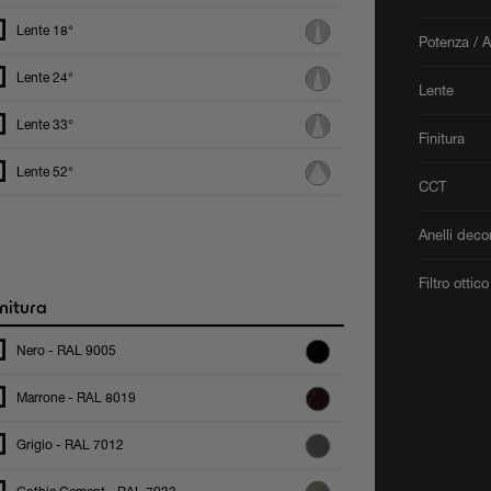
Lente 18°
Potenza / 
Lente 24°
Lente
Lente 33°
Finitura
Lente 52°
CCT
Anelli decor
Filtro ottico
nitura
Nero - RAL 9005
Marrone - RAL 8019
Grigio - RAL 7012