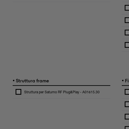
•
•
Struttura frame
Fi
Struttura per Saturno RF Plug&Play - A01615.30