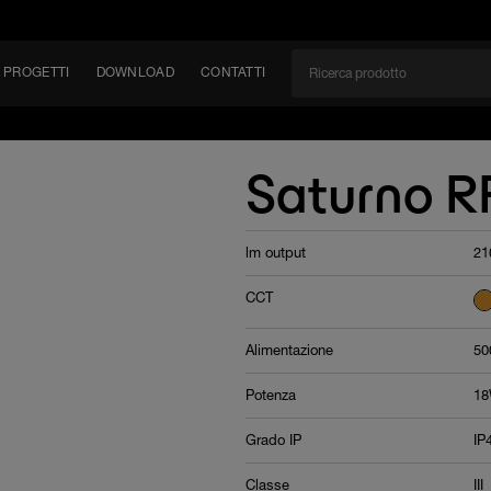
PROGETTI
DOWNLOAD
CONTATTI
/CAN
Saturno R
TÀ
lm output
21
EM
CCT
Alimentazione
50
Potenza
1
Grado IP
IP
Classe
III