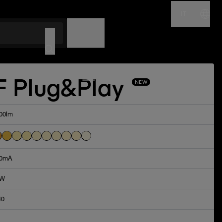
IT
NOME
CODICE
F Plug&Play
NEW
00lm
0mA
8W
40