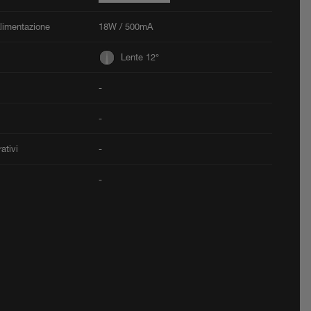
Alimentazione
18W / 500mA
Lente 12°
-
-
ativi
-
-