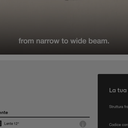
La tua
Struttura f
ente
Lente 12°
Codice con