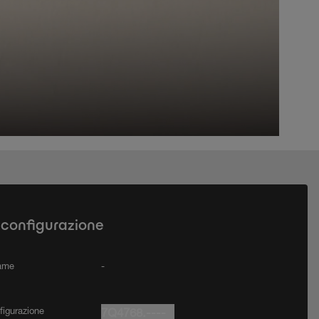
 configurazione
rame
-
figurazione
7Q4768.----