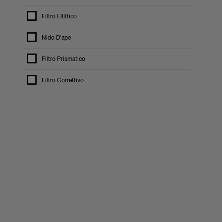
Filtro Ellittico
Nido D'ape
Filtro Prismatico
Filtro Correttivo