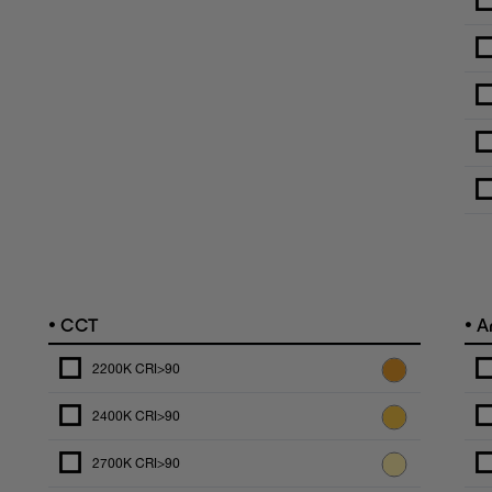
•
•
CCT
An
2200K CRI>90
2400K CRI>90
2700K CRI>90