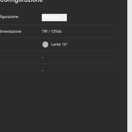
figurazione
733813.--
Alimentazione
7W / 12Vdc
Lente 10°
-
-