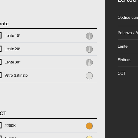
Codice con
ente
Potenza / 
Lente 10°
Lente
Lente 20°
Finitura
Lente 30°
CCT
Vetro Satinato
CT
2200K