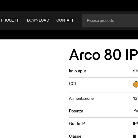
PROGETTI
DOWNLOAD
CONTATTI
/CAN
Arco 80 I
TÀ
lm output
57
EM
CCT
Alimentazione
12
Potenza
7W
Grado IP
IP
Classe
III