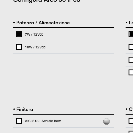
•
•
Potenza / Alimentazione
L
7W / 12Vdc
10W / 12Vdc
•
•
Finitura
C
AISI 316L Acciaio inox