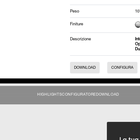
Peso
10
Finiture
Descrizione
In
Op
Du
DOWNLOAD
CONFIGURA
HIGHLIGHTS
CONFIGURATORE
DOWNLOAD
La tua