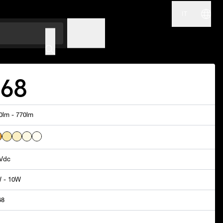
IT
NOME
CODICE
P68
0lm - 770lm
Vdc
 - 10W
68