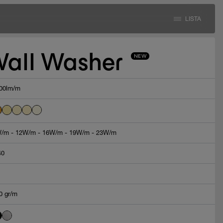
LISTA
all Washer
NEW
00lm/m
/m - 12W/m - 16W/m - 19W/m - 23W/m
40
0 gr/m