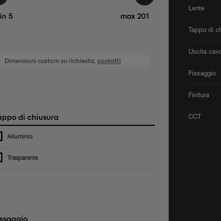
Lente
in 5
max 201
Tappo di c
Uscita cav
Dimensioni custom su richiesta,
contatti
Fissaggio
Finitura
ppo di chiusura
CCT
Alluminio
Trasparente
ssaggio