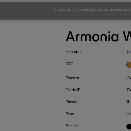
HIGHLIGHTS
CONFIGURATORE
DOWNLOAD
Armonia W
lm output
18
CCT
Potenza
8W
Grado IP
IP
Classe
III
Peso
20
Finiture