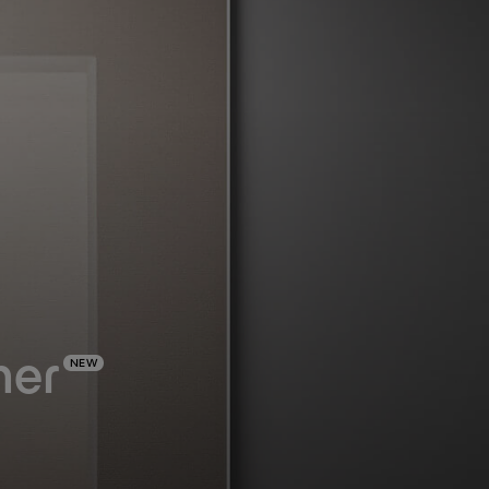
her
NEW