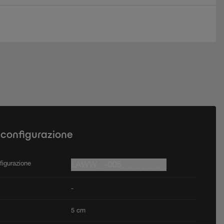
 configurazione
figurazione
LAWW_ -005_ _ _ _ _ _
-
5 cm