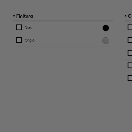
•
•
Finitura
C
Nero
Grigio