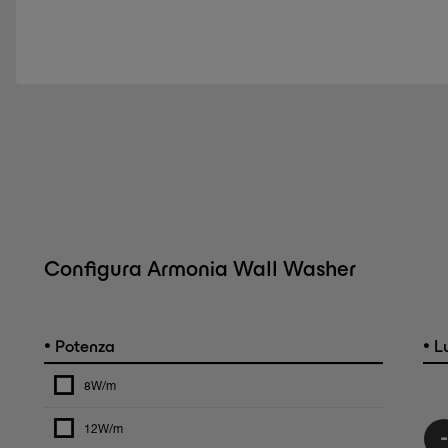
Configura Armonia Wall Washer
•
•
Potenza
L
8W/m
12W/m