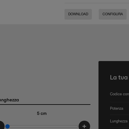
DOWNLOAD
CONFIGURA
La tua
Codice con
unghezza
Potenza
5
cm
Lunghezza
-
+