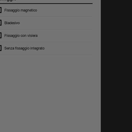
Fissaggio magnetico
Biadesivo
Fissaggio con visiera
Senza fissaggio integrato