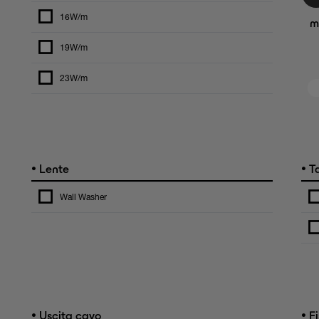
16W/m
m
19W/m
23W/m
•
•
Lente
Ta
Wall Washer
•
•
Uscita cavo
Fi