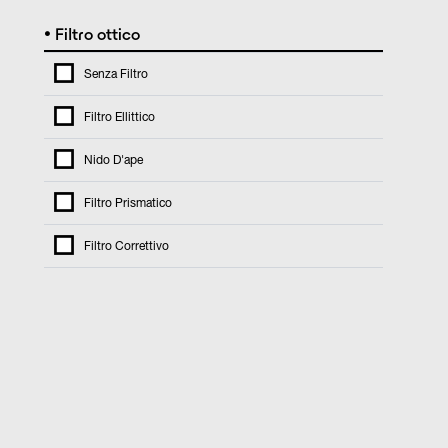
•
Filtro ottico
Senza Filtro
Filtro Ellittico
Nido D'ape
Filtro Prismatico
Filtro Correttivo