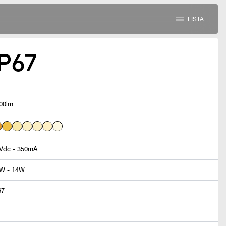
LISTA
IP67
00lm
Vdc - 350mA
W - 14W
67