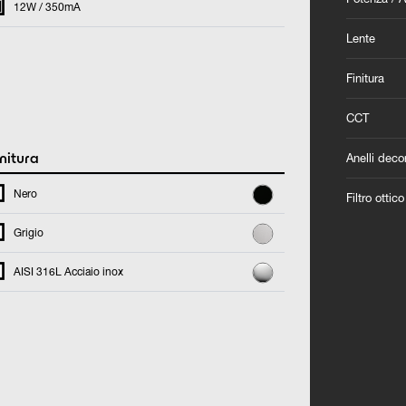
12W / 350mA
Lente
Finitura
CCT
nitura
Anelli decor
Nero
Filtro ottico
Grigio
AISI 316L Acciaio inox