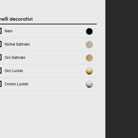
elli decorativi
Nero
Nichel Satinato
Oro Satinato
Oro Lucido
Cromo Lucido