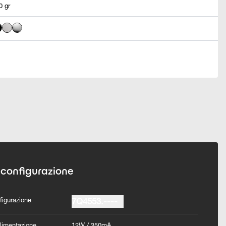
0 gr
 configurazione
figurazione
7Q4553.----
Alimentazione
12W / 350mA