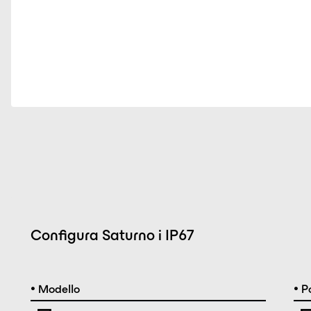
Configura Saturno i IP67
•
•
Modello
Po