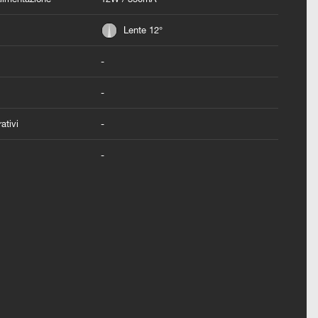
Lente 12°
-
-
ativi
-
-