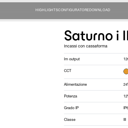
HIGHLIGHTS
CONFIGURATORE
DOWNLOAD
Saturno i 
Incassi con cassaforma
lm output
12
CCT
Alimentazione
24
Potenza
12
Grado IP
IP
Classe
III