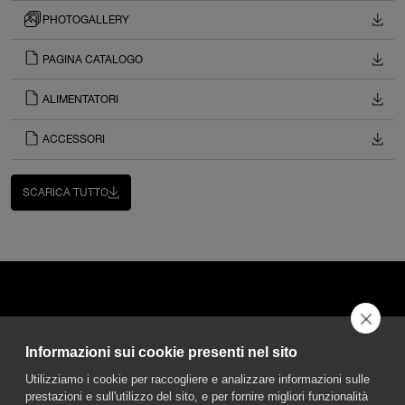
PHOTOGALLERY
PAGINA CATALOGO
ALIMENTATORI
ACCESSORI
SCARICA TUTTO
Informazioni sui cookie presenti nel sito
DGA S.p.A. Via Pietro Nenni 72/B
Utilizziamo i cookie per raccogliere e analizzare informazioni sulle
50013 Campi Bisenzio Firenze - Italy
prestazioni e sull'utilizzo del sito, e per fornire migliori funzionalità