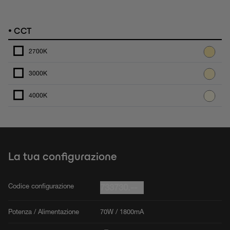
•
CCT
2700K
3000K
4000K
La tua configurazione
Codice configurazione
733730.--
Potenza / Alimentazione
70W / 1800mA