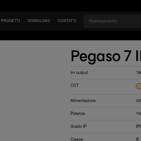
PROGETTI
DOWNLOAD
CONTATTI
/CAN
Pegaso 7 
TÀ
lm output
18
EM
CCT
Alimentazione
42
Potenza
1
Grado IP
IP
Classe
III