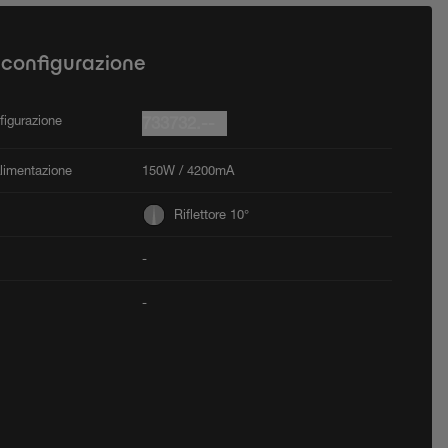
 configurazione
figurazione
733732.--
Alimentazione
150W / 4200mA
Riflettore 10°
-
-