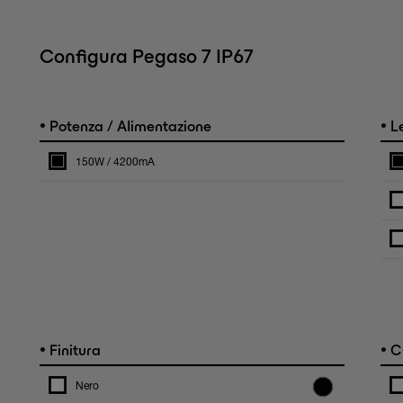
Configura Pegaso 7 IP67
•
•
Potenza / Alimentazione
L
150W / 4200mA
•
•
Finitura
C
Nero