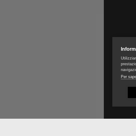
Inform
Utilizzi
prestazio
navigazi
Per sape