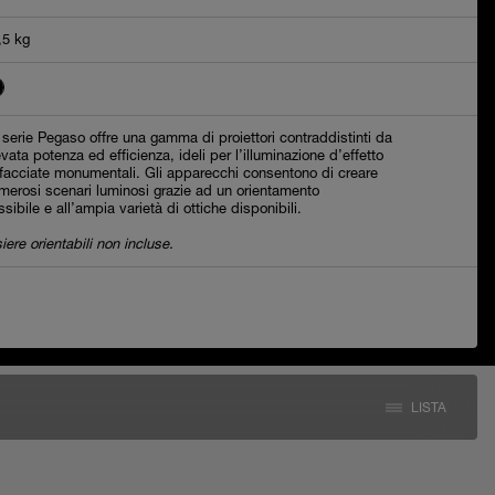
,5 kg
 serie Pegaso offre una gamma di proiettori contraddistinti da
evata potenza ed efficienza, ideli per l’illuminazione d’effetto
 facciate monumentali. Gli apparecchi consentono di creare
merosi scenari luminosi grazie ad un orientamento
essibile e all’ampia varietà di ottiche disponibili.
siere orientabili non incluse.
LISTA