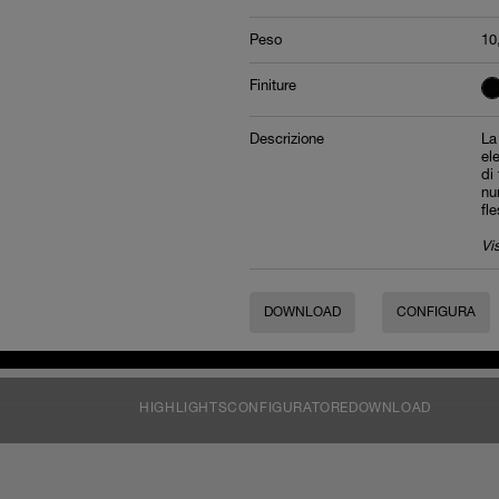
Peso
10
Finiture
Descrizione
La
el
di
nu
fl
Vi
DOWNLOAD
CONFIGURA
HIGHLIGHTS
CONFIGURATORE
DOWNLOAD