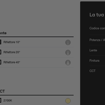
La tua
Codice con
ente
Potenza / 
Riflettore 10°
Lente
Riflettore 20°
Finitura
Riflettore 40°
CCT
CT
2700K