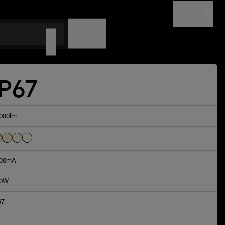
IT
NOME
CODICE
IP67
000lm
00mA
50W
67