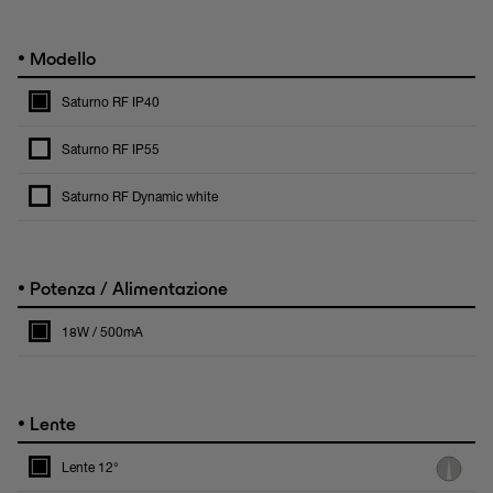
•
Modello
Saturno RF IP40
Saturno RF IP55
Saturno RF Dynamic white
•
Potenza / Alimentazione
18W / 500mA
•
Lente
Lente 12°