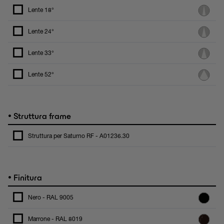
Lente 18°
Lente 24°
Lente 33°
Lente 52°
•
Struttura frame
Struttura per Saturno RF - A01236.30
•
Finitura
Nero - RAL 9005
Marrone - RAL 8019