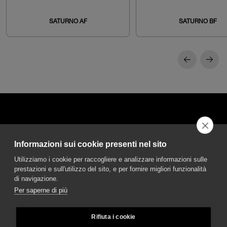
SATURNO AF
SATURNO BF
Informazioni sui cookie presenti nel sito
DGA S.p.A. Via Pietro Nenni 72/B
Utilizziamo i cookie per raccogliere e analizzare informazioni sulle
50013 Campi Bisenzio Firenze - Italy
prestazioni e sull'utilizzo del sito, e per fornire migliori funzionalità
di navigazione.
Per saperne di più
Rifiuta i cookie
© DGA S.p.A. a socio unico - All rights reserved - P.Iva 02237280488 - REA: