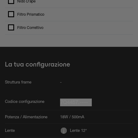
Nido D'ape
Filtro Prismatico
Filtro Correttivo
La tua configurazione
Struttura frame
-
Codice configurazione
7Q4457.----
Potenza / Alimentazione
18W / 500mA
Lente
Lente 12°