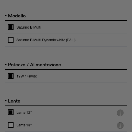
•
Modello
Saturno B Multi
Saturno B Multi Dynamic white (DALI)
•
Potenza / Alimentazione
19W / 48Vdc
•
Lente
Lente 12°
Lente 18°