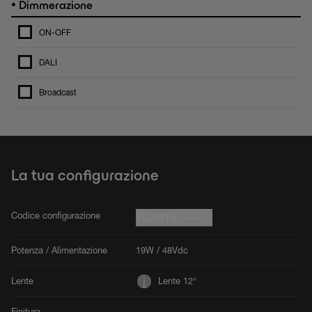
•
Dimmerazione
ON-OFF
DALI
Broadcast
La tua configurazione
Codice configurazione
7Q4815.-----
Potenza / Alimentazione
19W / 48Vdc
Lente
Lente 12°
Finitura
-