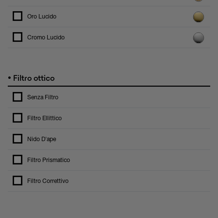
Oro Lucido
Cromo Lucido
•
Filtro ottico
Senza Filtro
Filtro Ellittico
Nido D'ape
Filtro Prismatico
Filtro Correttivo