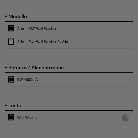
•
Modello
Ariel i IP67 Wall Washer
Ariel i IP67 Wall Washer 24Vdc
•
Potenza / Alimentazione
9W / 500mA
•
Lente
Wall Washer