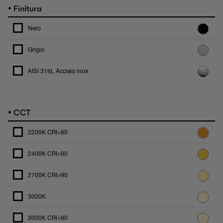
•
Finitura
Nero
Grigio
AISI 316L Acciaio inox
•
CCT
2200K CRI>90
2400K CRI>90
2700K CRI>90
3000K
3000K CRI>90