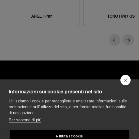
ARIEL I IP67
TONO I IP67 GS
Informazioni sui cookie presenti nel sito
DGA S.p.A. Via Pietro Nenni 72/B
Utilizziamo i cookie per raccogliere e analizzare informazioni sulle
50013 Campi Bisenzio Firenze - Italy
prestazioni e sull'utilizzo del sito, e per fornire migliori funzionalità
di navigazione.
Per saperne di più
Rifiuta i cookie