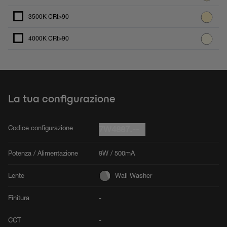
3500K CRI>90
4000K CRI>90
La tua configurazione
Codice configurazione
7W4887.--
Potenza / Alimentazione
9W / 500mA
Lente
Wall Washer
Finitura
-
CCT
-