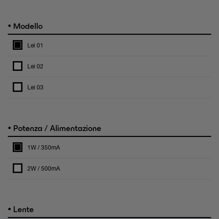
•
Modello
Lei 01
Lei 02
Lei 03
•
Potenza / Alimentazione
1W / 350mA
2W / 500mA
•
Lente