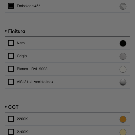
Emissione 45°
•
Finitura
Nero
Grigio
Bianco - RAL 9003
AISI 316L Acciaio inox
•
CCT
2200K
2700K