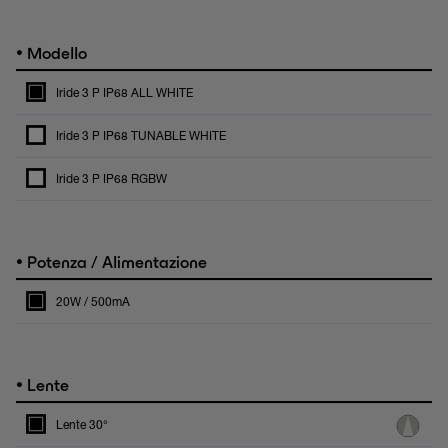
•
Modello
Iride 3 P IP68 ALL WHITE
Iride 3 P IP68 TUNABLE WHITE
Iride 3 P IP68 RGBW
•
Potenza / Alimentazione
20W / 500mA
•
Lente
Lente 30°