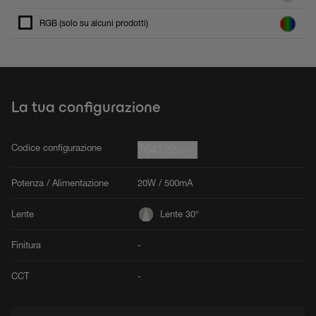
RGB (solo su alcuni prodotti)
La tua configurazione
Codice configurazione
764122.--
Potenza / Alimentazione
20W / 500mA
Lente
Lente 30°
Finitura
-
CCT
-