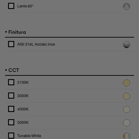
Lente 60°
•
Finitura
AISI 316L Acciaio inox
•
CCT
2700K
3000K
4000K
5000K
Tunable White