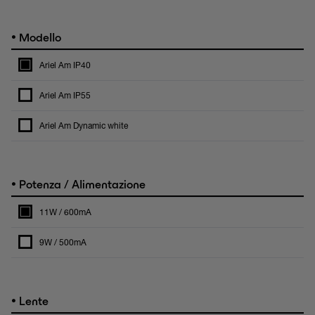
•
Modello
Ariel Am IP40
Ariel Am IP55
Ariel Am Dynamic white
•
Potenza / Alimentazione
11W / 600mA
9W / 500mA
•
Lente