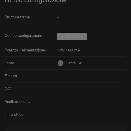
La tua configurazione
Struttura frame
-
Codice configurazione
7Q4991.----
Potenza / Alimentazione
11W / 600mA
Lente
Lente 14°
Finitura
-
CCT
-
Anelli decorativi
-
Filtro ottico
-