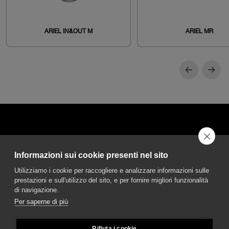
ARIEL IN&OUT M
ARIEL MR
Informazioni sui cookie presenti nel sito
DGA S.p.A. Via Pietro Nenni 72/B
Utilizziamo i cookie per raccogliere e analizzare informazioni sulle
50013 Campi Bisenzio Firenze - Italy
prestazioni e sull'utilizzo del sito, e per fornire migliori funzionalità
di navigazione.
Per saperne di più
Rifiuta i cookie