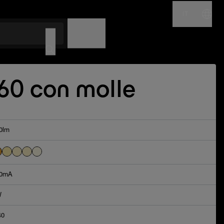
IT
NOME
CODICE
60 con molle
0lm
0mA
W
40