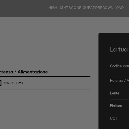
HIGHLIGHTS
CONFIGURATORE
DOWNLOAD
La tua
Codice con
tenza / Alimentazione
Potenza / 
3W / 350mA
Lente
Finitura
CCT