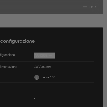
LISTA
 configurazione
figurazione
7A4268.--
Alimentazione
3W / 350mA
Lente 15°
-
-