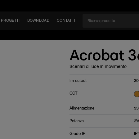
PROGETTI
DOWNLOAD
CONTATTI
/CAN
Acrobat 3
TÀ
Scenari di luce in movimento
EM
lm output
30
CCT
Alimentazione
35
Potenza
3
Grado IP
IP