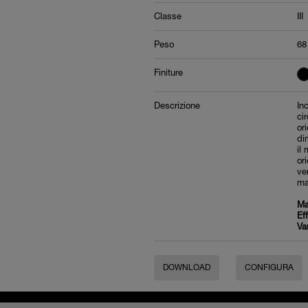
Classe
III
Peso
68
Finiture
Descrizione
In
ci
or
di
il
or
ve
ma
Ma
Ef
Va
DOWNLOAD
CONFIGURA