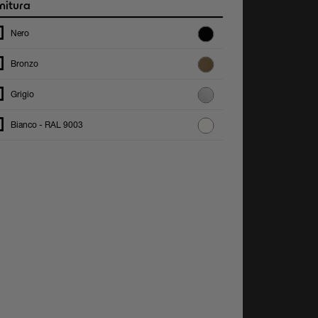
nitura
Nero
Bronzo
Grigio
Bianco - RAL 9003