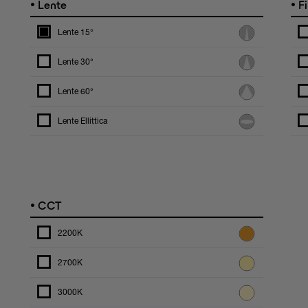
•
•
Lente
Fi
Lente 15°
Lente 30°
Lente 60°
Lente Ellittica
•
CCT
2200K
2700K
3000K