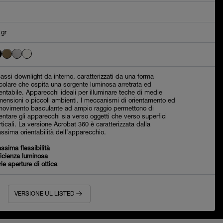
 gr
cassi downlight da interno, caratterizzati da una forma
rcolare che ospita una sorgente luminosa arretrata ed
ientabile. Apparecchi ideali per illuminare teche di medie
mensioni o piccoli ambienti. I meccanismi di orientamento ed
 movimento basculante ad ampio raggio permettono di
ientare gli apparecchi sia verso oggetti che verso superfici
rticali. La versione Acrobat 360 è caratterizzata dalla
ssima orientabilità dell’apparecchio.
ssima flessibilità
ficienza luminosa
rie aperture di ottica
VERSIONE UL LISTED