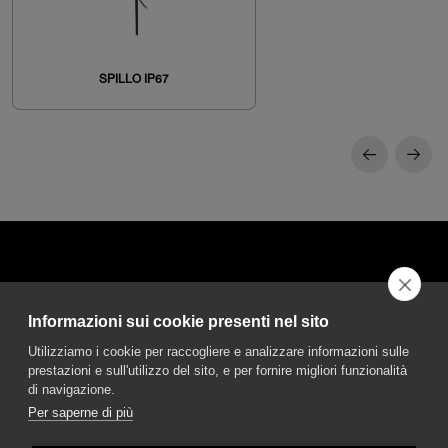
SPILLO IP67
Informazioni sui cookie presenti nel sito
DGA S.p.A. Via Pietro Nenni 72/B
Utilizziamo i cookie per raccogliere e analizzare informazioni sulle
50013 Campi Bisenzio Firenze - Italy
prestazioni e sull'utilizzo del sito, e per fornire migliori funzionalità
di navigazione.
Per saperne di più