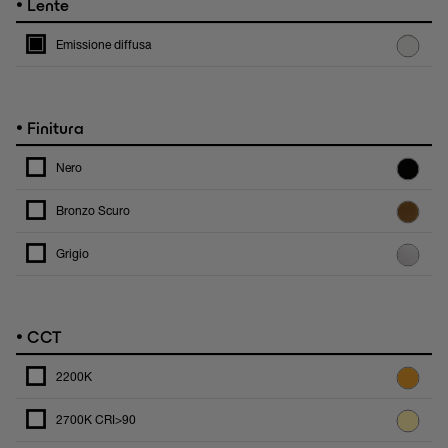
•
Lente
Emissione diffusa
•
Finitura
Nero
Bronzo Scuro
Grigio
•
CCT
2200K
2700K CRI>90