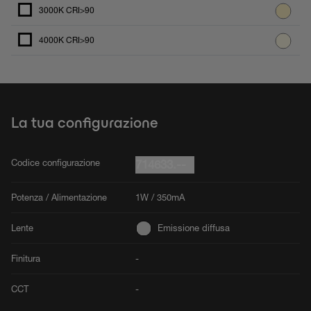
3000K CRI>90
4000K CRI>90
La tua configurazione
Codice configurazione
714633.--
Potenza / Alimentazione
1W / 350mA
Lente
Emissione diffusa
Finitura
-
CCT
-