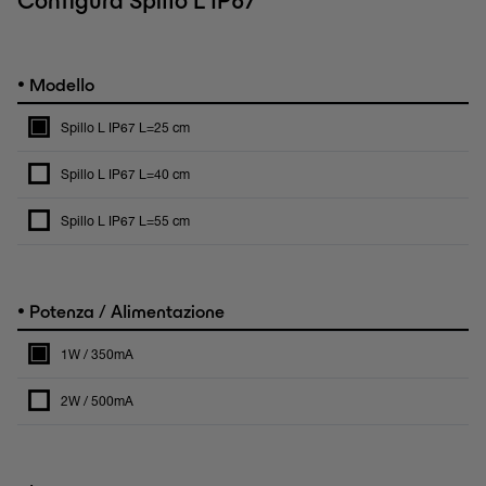
Configura Spillo L IP67
•
Modello
Spillo L IP67 L=25 cm
Spillo L IP67 L=40 cm
Spillo L IP67 L=55 cm
•
Potenza / Alimentazione
1W / 350mA
2W / 500mA