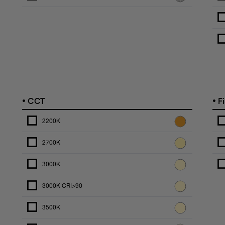
•
•
CCT
Fi
2200K
2700K
3000K
3000K CRI>90
3500K