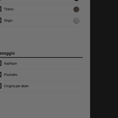
Titanio
Grigio
ssaggio
Applique
Picchetto
Cinghia per alberi