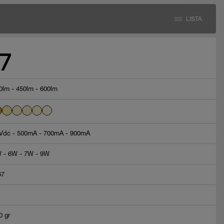
LISTA
7
0lm - 450lm - 600lm
Vdc - 500mA - 700mA - 900mA
 - 6W - 7W - 9W
67
0 gr