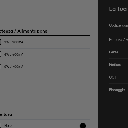
La tua
Codice con
tenza / Alimentazione
Potenza / 
3W / 900mA
Lente
6W / 500mA
Finitura
9W / 700mA
CCT
Fissaggio
nitura
Nero