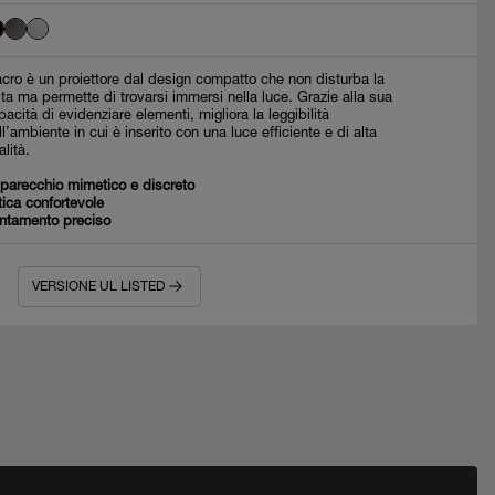
cro è un proiettore dal design compatto che non disturba la
sta ma permette di trovarsi immersi nella luce. Grazie alla sua
pacità di evidenziare elementi, migliora la leggibilità
ll’ambiente in cui è inserito con una luce efficiente e di alta
alità.
parecchio mimetico e discreto
tica confortevole
ntamento preciso
VERSIONE UL LISTED