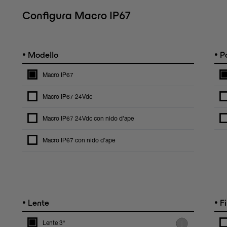
Configura Macro IP67
•
•
Modello
Po
Macro IP67
Macro IP67 24Vdc
Macro IP67 24Vdc con nido d'ape
Macro IP67 con nido d'ape
•
•
Lente
Fi
Lente 3°