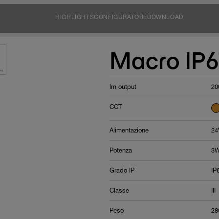
HIGHLIGHTS
CONFIGURATORE
DOWNLOAD
Macro IP6
lm output
20
CCT
Alimentazione
24
Potenza
3W
Grado IP
IP
Classe
III
Peso
28