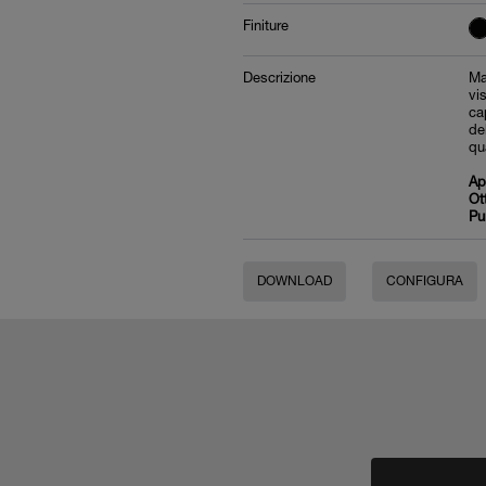
Finiture
Descrizione
Ma
vi
ca
de
qu
Ap
Ot
Pu
DOWNLOAD
CONFIGURA