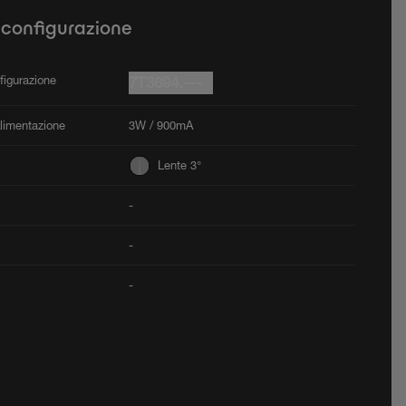
 configurazione
figurazione
7T3694.---
Alimentazione
3W / 900mA
Lente 3°
-
-
-