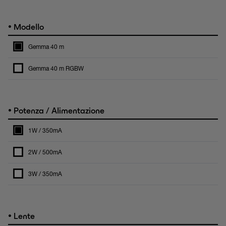
•
Modello
Gemma 40 m
Gemma 40 m RGBW
•
Potenza / Alimentazione
1W / 350mA
2W / 500mA
3W / 350mA
•
Lente