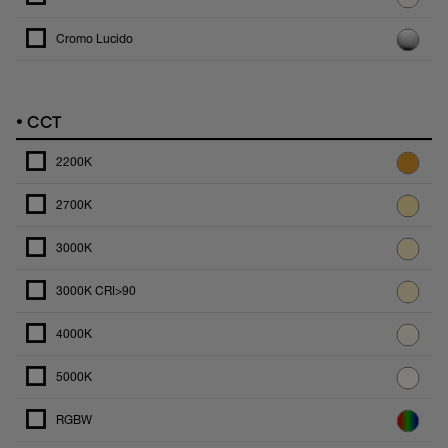
Cromo Lucido
•
CCT
2200K
2700K
3000K
3000K CRI>90
4000K
5000K
RGBW