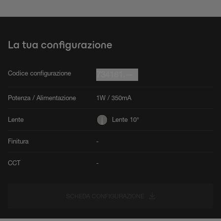
La tua configurazione
Codice configurazione
734161.--
Potenza / Alimentazione
1W / 350mA
Lente
Lente 10°
Finitura
-
CCT
-
SCHEDA CONFIGURAZIONE