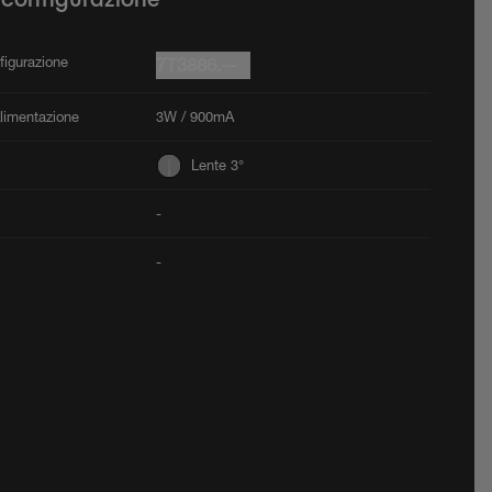
figurazione
7T3886.--
Alimentazione
3W / 900mA
Lente 3°
-
-