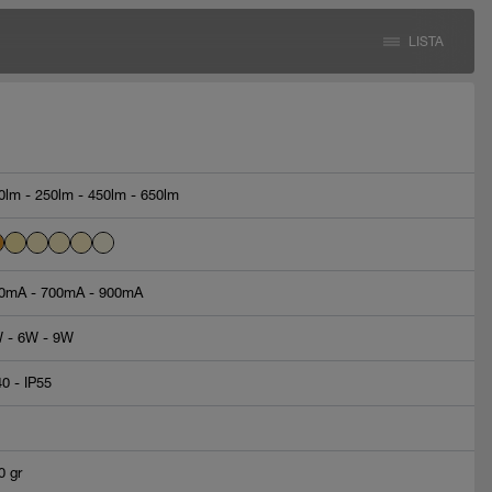
LISTA
0lm - 250lm - 450lm - 650lm
0mA - 700mA - 900mA
 - 6W - 9W
40 - IP55
0 gr