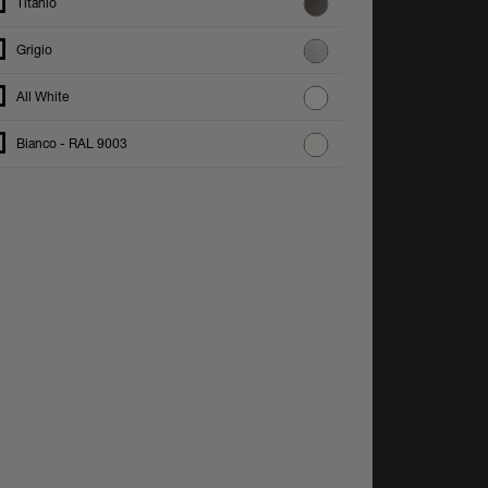
Titanio
Grigio
All White
Bianco - RAL 9003