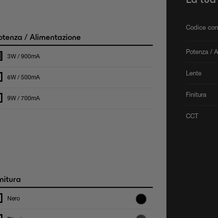
Codice con
tenza / Alimentazione
Potenza / 
3W / 900mA
Lente
6W / 500mA
Finitura
9W / 700mA
CCT
nitura
Nero