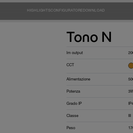
HIGHLIGHTS
CONFIGURATORE
DOWNLOAD
Tono N
lm output
20
CCT
Alimentazione
50
Potenza
3W
Grado IP
IP
Classe
III
Peso
17