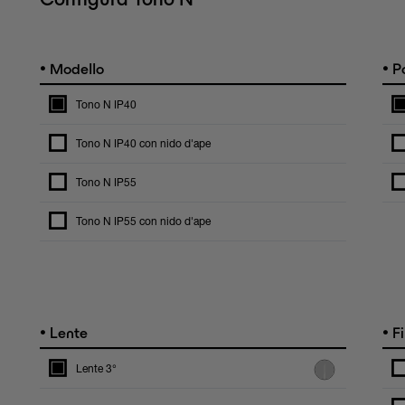
•
•
Modello
Po
Tono N IP40
Tono N IP40 con nido d'ape
Tono N IP55
Tono N IP55 con nido d'ape
•
•
Lente
Fi
Lente 3°