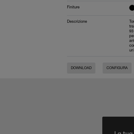
Finiture
Descrizione
To
tr
93
pe
an
co
un
DOWNLOAD
CONFIGURA
La tua