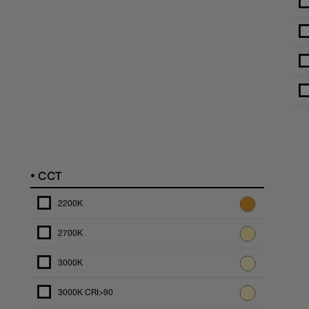
•
CCT
2200K
2700K
3000K
3000K CRI>90