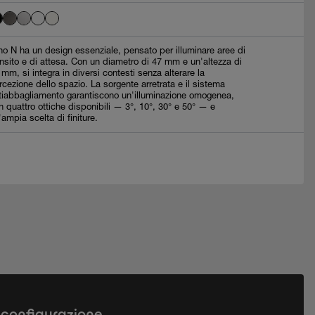
no N ha un design essenziale, pensato per illuminare aree di
ansito e di attesa. Con un diametro di 47 mm e un'altezza di
 mm, si integra in diversi contesti senza alterare la
rcezione dello spazio. La sorgente arretrata e il sistema
tiabbagliamento garantiscono un'illuminazione omogenea,
n quattro ottiche disponibili — 3°, 10°, 30° e 50° — e
'ampia scelta di finiture.
 configurazione