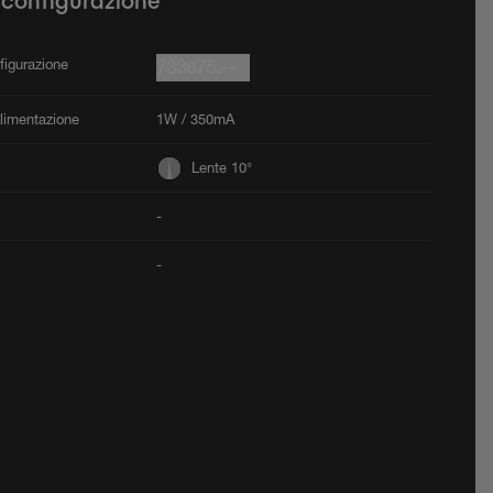
 configurazione
figurazione
733675.--
Alimentazione
1W / 350mA
Lente 10°
-
-