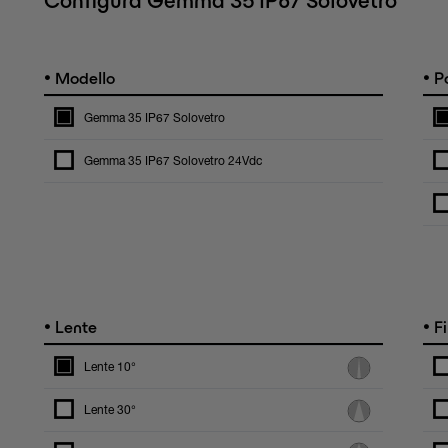
Configura Gemma 35 IP67 Solovetro
•
•
Modello
Po
Gemma 35 IP67 Solovetro
Gemma 35 IP67 Solovetro 24Vdc
•
•
Lente
Fi
Lente 10°
Lente 30°