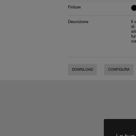
Finiture
Descrizione
Il
di
si
fu
co
DOWNLOAD
CONFIGURA