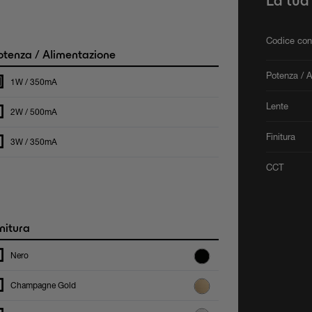
La tua
Codice con
tenza / Alimentazione
Potenza / 
1W / 350mA
Lente
2W / 500mA
Finitura
3W / 350mA
CCT
nitura
Nero
Champagne Gold