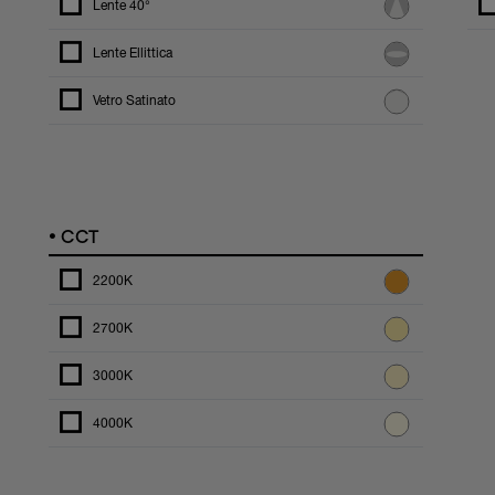
Lente 40°
Lente Ellittica
Vetro Satinato
•
CCT
2200K
2700K
3000K
4000K