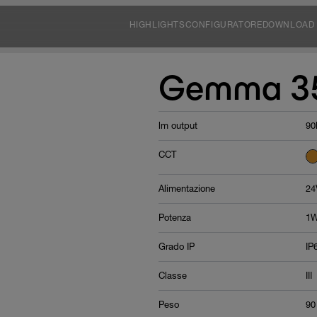
HIGHLIGHTS
CONFIGURATORE
DOWNLOAD
Gemma 35 
lm output
90
CCT
Alimentazione
24
Potenza
1W
Grado IP
IP
Classe
III
Peso
90