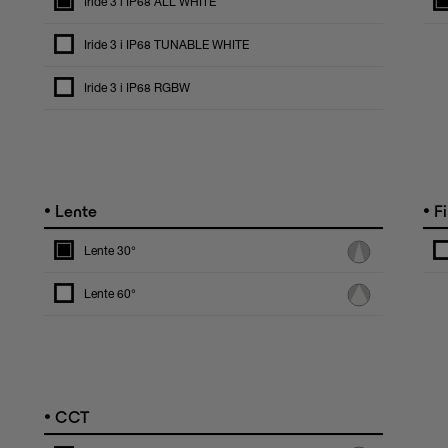
Iride 3 i IP68 ALL WHITE
Iride 3 i IP68 TUNABLE WHITE
Iride 3 i IP68 RGBW
•
•
Lente
Fi
Lente 30°
Lente 60°
•
CCT