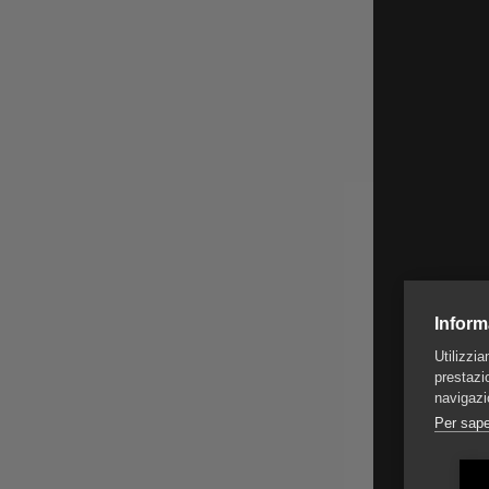
Inform
Utilizzi
prestazio
navigazi
Per sape