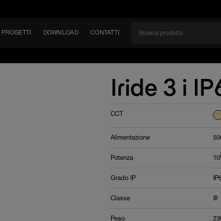
PROGETTI
DOWNLOAD
CONTATTI
/CAN
Iride 3 i I
TÀ
CCT
EM
Alimentazione
50
Potenza
10
Grado IP
IP
Classe
III
Peso
23