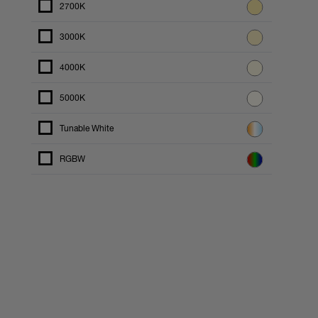
2700K
3000K
4000K
5000K
Tunable White
RGBW