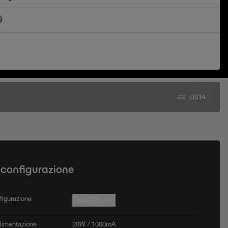
LISTA
 configurazione
figurazione
764120.--
Alimentazione
20W / 1000mA