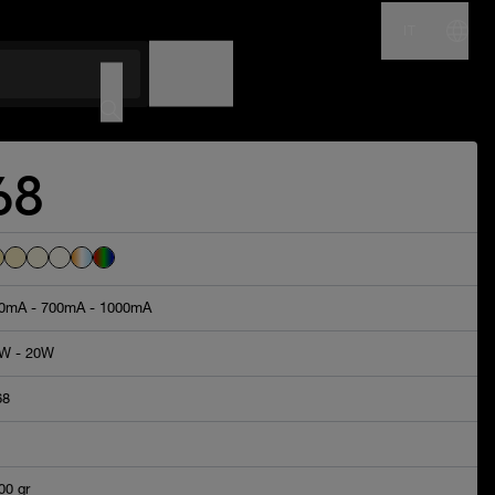
IT
NOME
CODICE
P68
0mA - 700mA - 1000mA
W - 20W
68
00 gr