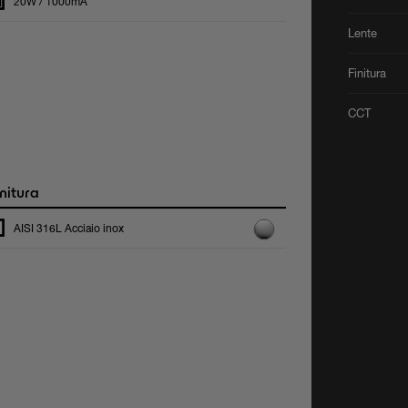
20W / 1000mA
Lente
Finitura
CCT
nitura
AISI 316L Acciaio inox