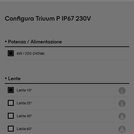
Configura Triuum P IP67 230V
•
Potenza / Alimentazione
8W / 220-240Vac
•
Lente
Lente 10°
Lente 25°
Lente 40°
Lente 60°