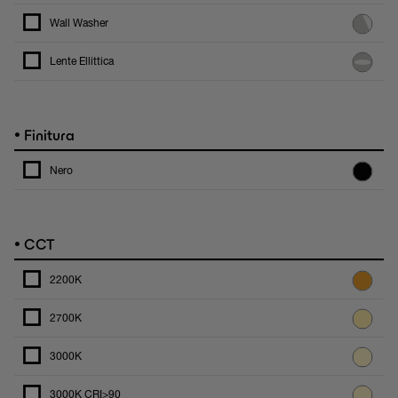
Wall Washer
Lente Ellittica
•
Finitura
Nero
•
CCT
2200K
2700K
3000K
3000K CRI>90