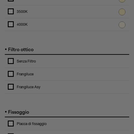
3500K
4000K
•
Filtro ottico
Senza Filtro
Frangiluce
Frangiluce Asy
•
Fissaggio
Placca di fissaggio