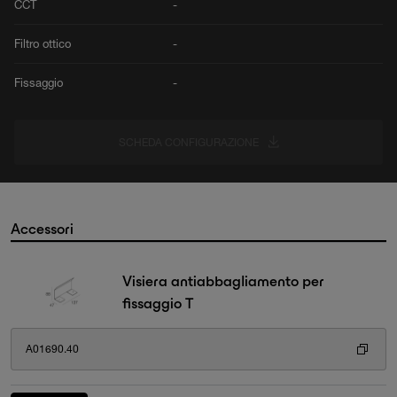
CCT
-
Filtro ottico
-
Fissaggio
-
SCHEDA CONFIGURAZIONE
Accessori
Visiera antiabbagliamento per
fissaggio T
A01690.40