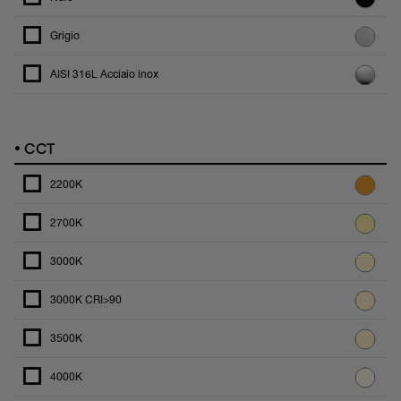
Grigio
AISI 316L Acciaio inox
•
CCT
2200K
2700K
3000K
3000K CRI>90
3500K
4000K