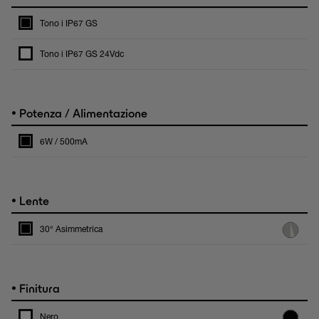
Tono i IP67 GS
Tono i IP67 GS 24Vdc
•
Potenza / Alimentazione
6W / 500mA
•
Lente
30° Asimmetrica
•
Finitura
Nero