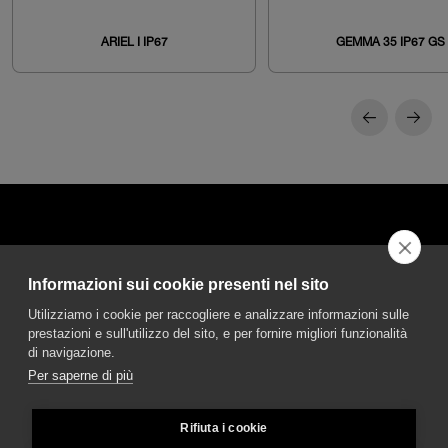
ARIEL I IP67
GEMMA 35 IP67 GS
Informazioni sui cookie presenti nel sito
DGA S.p.A. Via Pietro Nenni 72/B
Utilizziamo i cookie per raccogliere e analizzare informazioni sulle
50013 Campi Bisenzio Firenze - Italy
prestazioni e sull'utilizzo del sito, e per fornire migliori funzionalità
di navigazione.
Per saperne di più
Rifiuta i cookie
© DGA S.p.A. a socio unico - All rights reserved - P.Iva 02237280488 - REA: