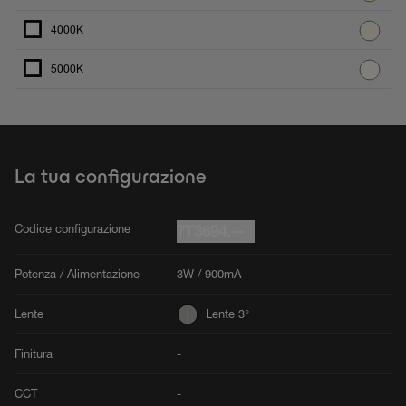
4000K
5000K
La tua configurazione
Codice configurazione
7T3694.--
Potenza / Alimentazione
3W / 900mA
Lente
Lente 3°
Finitura
-
CCT
-