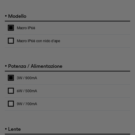
•
Modello
Macro IP68
Macro IP68 con nido d'ape
•
Potenza / Alimentazione
3W / 900mA
6W / 500mA
9W / 700mA
•
Lente