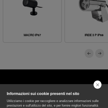
MACRO IP67
IRIDE 3 P IP68
Informazioni sui cookie presenti nel sito
DGA S.p.A. Via Pietro Nenni 72/B
Utilizziamo i cookie per raccogliere e analizzare informazioni sulle
50013 Campi Bisenzio Firenze - Italy
prestazioni e sull'utilizzo del sito, e per fornire migliori funzionalità