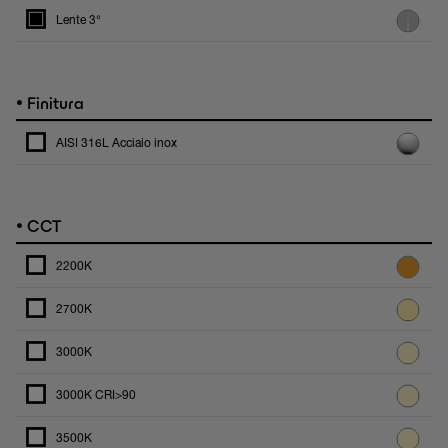
Lente 3°
•
Finitura
AISI 316L Acciaio inox
•
CCT
2200K
2700K
3000K
3000K CRI>90
3500K