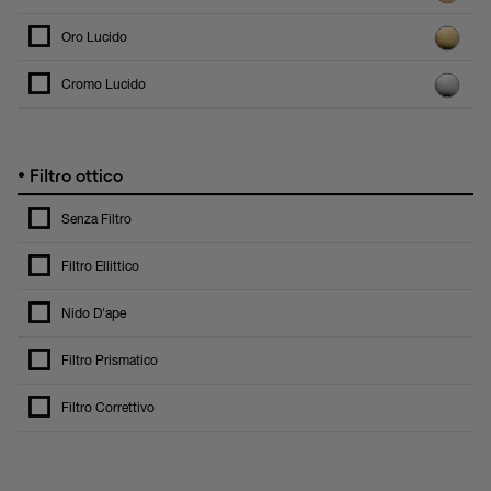
Oro Lucido
Cromo Lucido
•
Filtro ottico
Senza Filtro
Filtro Ellittico
Nido D'ape
Filtro Prismatico
Filtro Correttivo