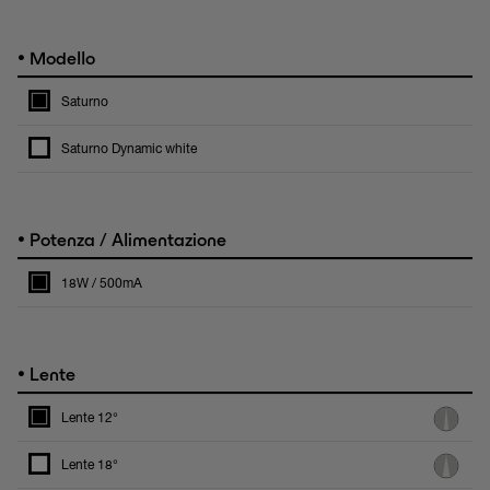
•
Modello
Saturno
Saturno Dynamic white
•
Potenza / Alimentazione
18W / 500mA
•
Lente
Lente 12°
Lente 18°