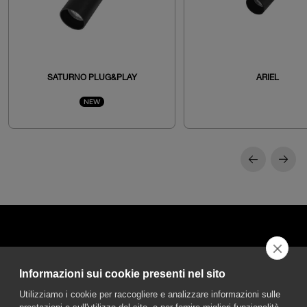
SATURNO PLUG&PLAY
ARIEL
NEW
Informazioni sui cookie presenti nel sito
DGA S.p.A. Via Pietro Nenni 72/B
Utilizziamo i cookie per raccogliere e analizzare informazioni sulle
50013 Campi Bisenzio Firenze - Italy