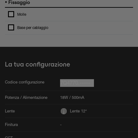
•
Fissaggio
Molle
Base per cablaggio
La tua configurazione
Codice configurazione
7Q4770.-----
Potenza / Alimentazione
18W / 500mA
Lente
Lente 12°
Finitura
-