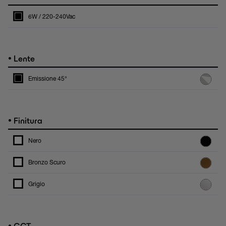
6W / 220-240Vac
•
Lente
Emissione 45°
•
Finitura
Nero
Bronzo Scuro
Grigio
•
CCT