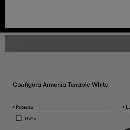
Configura Armonia Tunable White
•
•
Potenza
L
16W/m