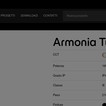
PROGETTI
DOWNLOAD
CONTATTI
/CAN
Armonia T
TÀ
CCT
EM
Potenza
1
Grado IP
IP
Classe
III
Peso
21
Finiture