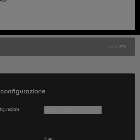
LISTA
 configurazione
figurazione
LADC_ -006_ _ _ _ _ _
-
6 cm