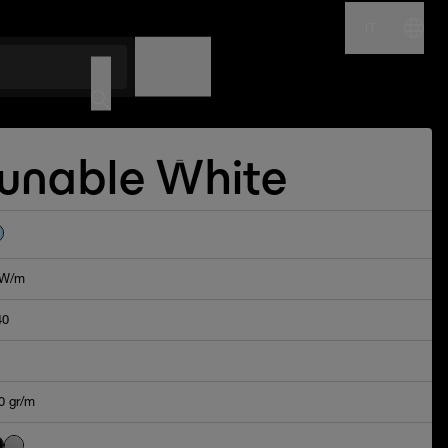
IT
NOME
CODICE
unable White
6W/m
40
0 gr/m