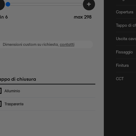
-
+
Copertura
in 6
max 298
Tappo di c
Uscita cav
Dimensioni custom su richiesta,
contatti
Fissaggio
Finitura
ppo di chiusura
CCT
Alluminio
Trasparente