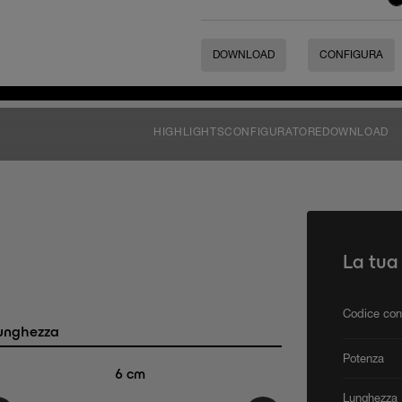
DOWNLOAD
CONFIGURA
HIGHLIGHTS
CONFIGURATORE
DOWNLOAD
La tua
Codice con
unghezza
Potenza
6
cm
Lunghezza