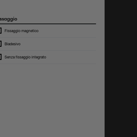
ssaggio
Fissaggio magnetico
Biadesivo
Senza fissaggio integrato