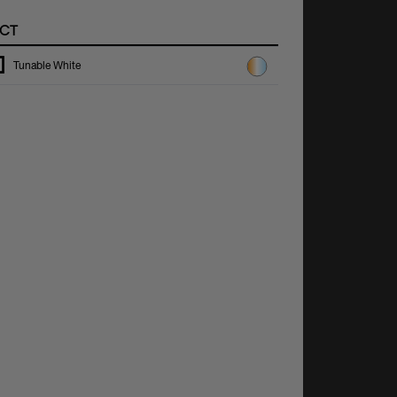
CT
Tunable White