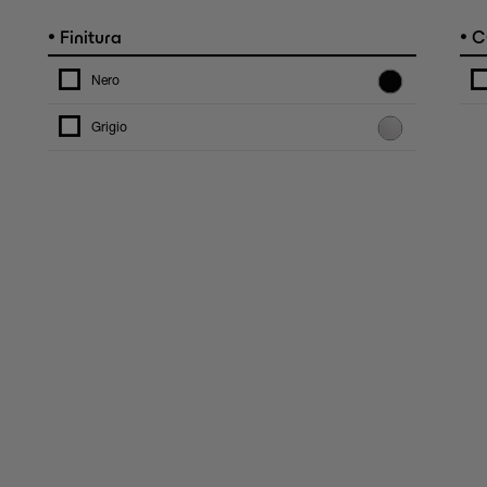
•
•
Finitura
C
Nero
Grigio