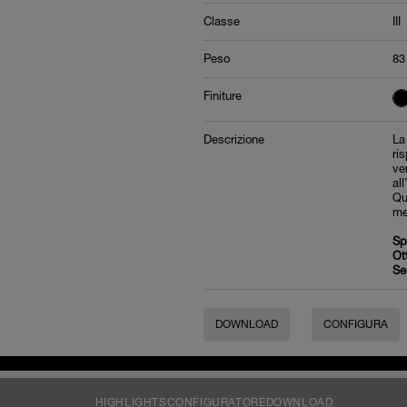
Classe
III
Peso
83
Finiture
Descrizione
La
ri
ve
all
Qu
me
Sp
Ot
Se
DOWNLOAD
CONFIGURA
HIGHLIGHTS
CONFIGURATORE
DOWNLOAD