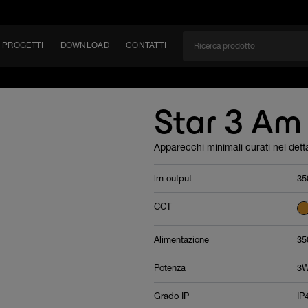
PROGETTI
DOWNLOAD
CONTATTI
/CAN
Star 3 Am
TÀ
Apparecchi minimali curati nel dett
EM
lm output
35
CCT
Alimentazione
35
Potenza
3
Grado IP
IP