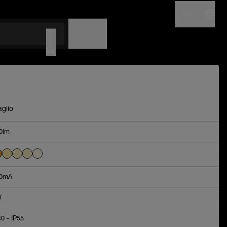
IT
NOME
CODICE
aglio
0lm
0mA
W
40 - IP55