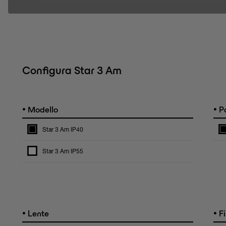
Configura Star 3 Am
•
•
Modello
Po
Star 3 Am IP40
Star 3 Am IP55
•
•
Lente
Fi