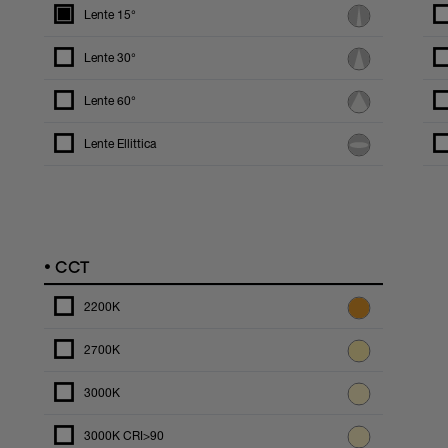
Lente 15°
Lente 30°
Lente 60°
Lente Ellittica
•
CCT
2200K
2700K
3000K
3000K CRI>90