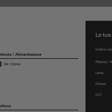
La tua
Codice con
tenza / Alimentazione
Potenza / 
3W / 350mA
Lente
Finitura
CCT
nitura