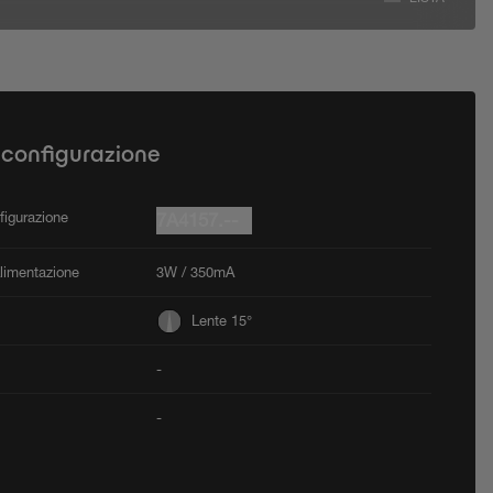
 configurazione
figurazione
7A4157.--
Alimentazione
3W / 350mA
Lente 15°
-
-