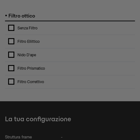
•
Filtro ottico
Senza Filtro
Filtro Ellittico
Nido D'ape
Filtro Prismatico
Filtro Correttivo
La tua configurazione
Struttura frame
-