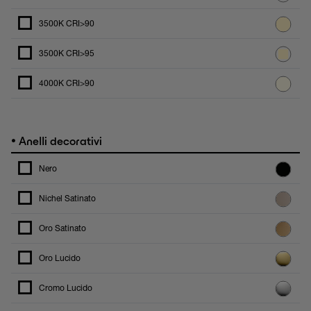
3500K CRI>90
3500K CRI>95
4000K CRI>90
•
Anelli decorativi
Nero
Nichel Satinato
Oro Satinato
Oro Lucido
Cromo Lucido