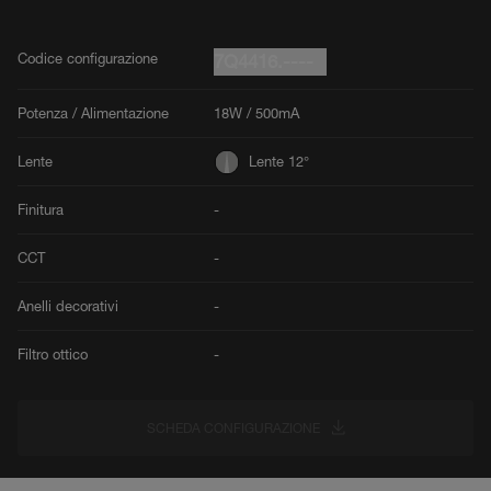
Codice configurazione
7Q4416.----
Potenza / Alimentazione
18W / 500mA
Lente
Lente 12°
Finitura
-
CCT
-
Anelli decorativi
-
Filtro ottico
-
SCHEDA CONFIGURAZIONE