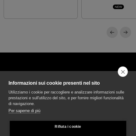
NEW
Informazioni sui cookie presenti nel sito
DGA S.p.A. Via Pietro Nenni 72/B
Utilizziamo i cookie per raccogliere e analizzare informazioni sulle
50013 Campi Bisenzio Firenze - Italy
prestazioni e sull'utilizzo del sito, e per fornire migliori funzionalità
di navigazione.
Per saperne di più
Rifiuta i cookie
© DGA S.p.A. a socio unico - All rights reserved - P.Iva 02237280488 - REA:
FI496272 - Capitale sociale: € 2.500.000,00