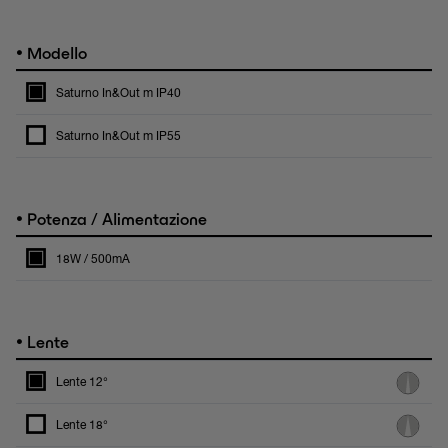
•
Modello
Saturno In&Out m IP40
Saturno In&Out m IP55
•
Potenza / Alimentazione
18W / 500mA
•
Lente
Lente 12°
Lente 18°