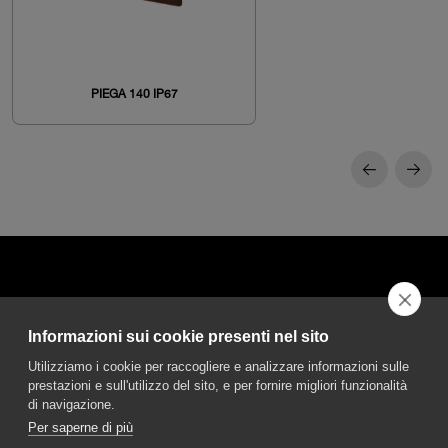
PIEGA 140 IP67
Informazioni sui cookie presenti nel sito
DGA S.p.A. Via Pietro Nenni 72/B
Utilizziamo i cookie per raccogliere e analizzare informazioni sulle
50013 Campi Bisenzio Firenze - Italy
prestazioni e sull'utilizzo del sito, e per fornire migliori funzionalità
di navigazione.
Per saperne di più