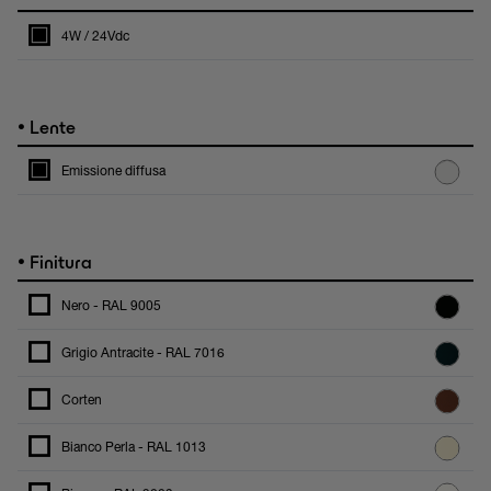
4W / 24Vdc
•
Lente
Emissione diffusa
•
Finitura
Nero - RAL 9005
Grigio Antracite - RAL 7016
Corten
Bianco Perla - RAL 1013