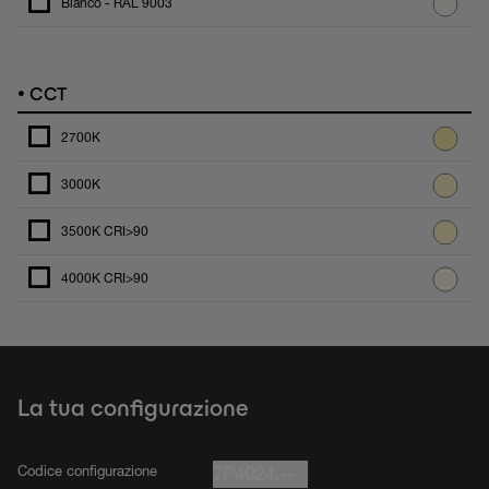
Bianco - RAL 9003
•
CCT
2700K
3000K
3500K CRI>90
4000K CRI>90
La tua configurazione
Codice configurazione
7P4024.--