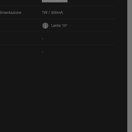
Alimentazione
1W / 350mA
Lente 15°
-
-