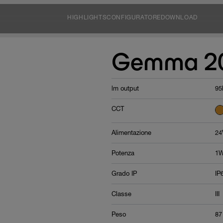
HIGHLIGHTS
CONFIGURATORE
DOWNLOAD
Gemma 20
lm output
95
CCT
Alimentazione
24
Potenza
1W
Grado IP
IP
Classe
III
Peso
87