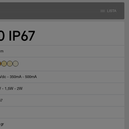
LISTA
 IP67
lm
Vdc - 350mA - 500mA
 - 1,5W - 2W
67
 gr