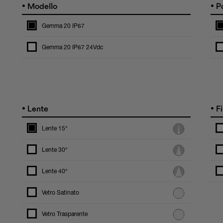
•
•
Modello
Po
Gemma 20 IP67
Gemma 20 IP67 24Vdc
•
•
Lente
Fi
Lente 15°
Lente 30°
Lente 40°
Vetro Satinato
Vetro Trasparente