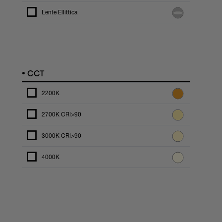
Lente Ellittica
•
CCT
2200K
2700K CRI>90
3000K CRI>90
4000K