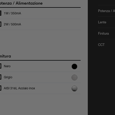
tenza / Alimentazione
Potenza / 
1W / 350mA
Lente
2W / 500mA
Finitura
CCT
nitura
Nero
Grigio
AISI 316L Acciaio inox