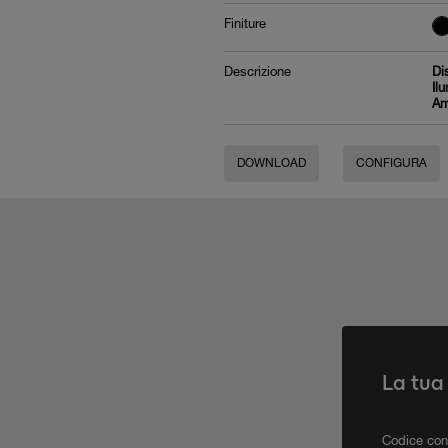
Finiture
Descrizione
Di
Il
Am
DOWNLOAD
CONFIGURA
La tua
Codice con