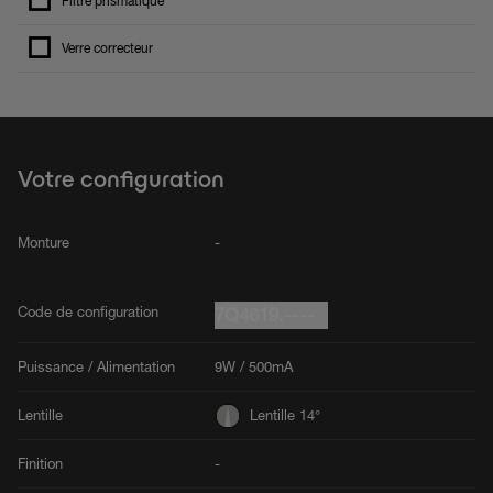
Filtre prismatique
Verre correcteur
Votre configuration
Monture
-
Code de configuration
7Q4619.----
Puissance / Alimentation
9W / 500mA
Lentille
Lentille 14°
Finition
-