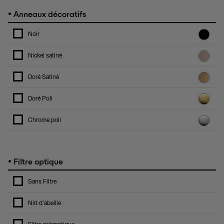
•
Anneaux décoratifs
Noir
Nickel satiné
Doré Satiné
Doré Poli
Chrome poli
•
Filtre optique
Sans Filtre
Nid d'abeille