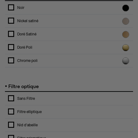
Noir
Nickel satiné
Doré Satiné
Doré Poli
Chrome poli
•
Filtre optique
Sans Filtre
Filtre elliptique
Nid d'abeille