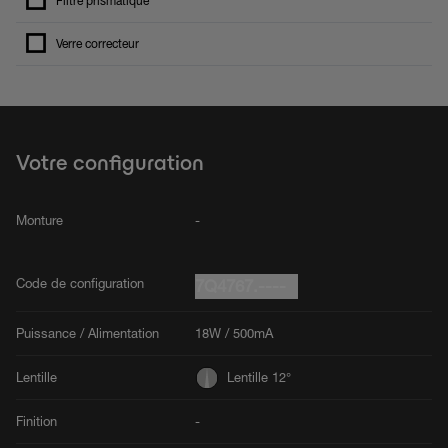
Filtre prismatique
Verre correcteur
Votre configuration
Monture
-
Code de configuration
7Q4767.----
Puissance / Alimentation
18W / 500mA
Lentille
Lentille 12°
Finition
-