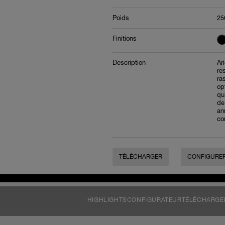
Poids
25
Finitions
Description
Ar
re
ra
op
qu
de 
an
co
TÉLÉCHARGER
CONFIGURE
HIGHLIGHTS
CONFIGURATEUR
TÉLÉCHARGE