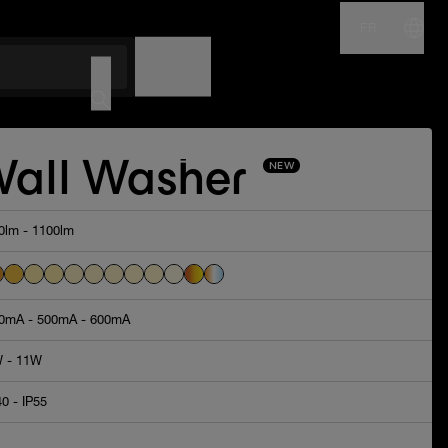
FR
NOM
CODE
Wall Washer
NEW
0lm - 1100lm
0mA - 500mA - 600mA
 - 11W
40 - IP55