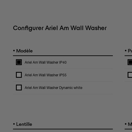
Configurer Ariel Am Wall Washer
•
•
Modèle
Pu
Ariel Am Wall Washer IP40
Ariel Am Wall Washer IP55
Ariel Am Wall Washer Dynamic white
•
•
Lentille
M