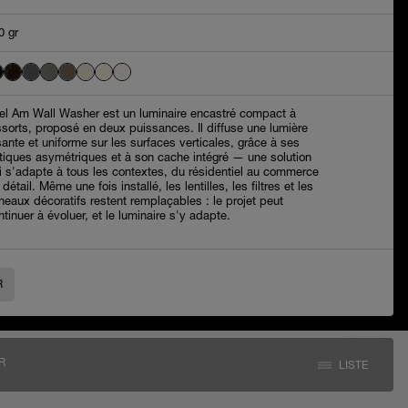
0 gr
iel Am Wall Washer est un luminaire encastré compact à
ssorts, proposé en deux puissances. Il diffuse une lumière
sante et uniforme sur les surfaces verticales, grâce à ses
tiques asymétriques et à son cache intégré — une solution
i s'adapte à tous les contextes, du résidentiel au commerce
détail. Même une fois installé, les lentilles, les filtres et les
neaux décoratifs restent remplaçables : le projet peut
ntinuer à évoluer, et le luminaire s'y adapte.
R
R
LISTE