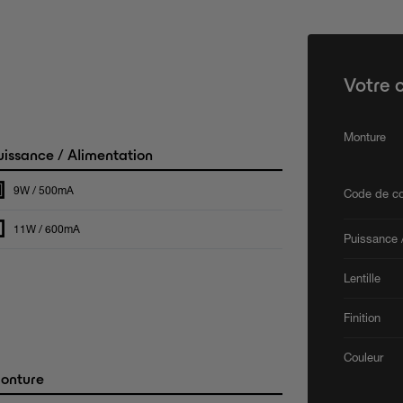
Votre 
Monture
issance / Alimentation
9W / 500mA
Code de co
11W / 600mA
Puissance /
Lentille
Finition
Couleur
onture