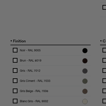
•
•
Finition
C
Noir - RAL 9005
Brun - RAL 8019
Gris - RAL 7012
Gris Ciment - RAL 7033
Gris Beige - RAL 7006
Blanc Gris - RAL 9002