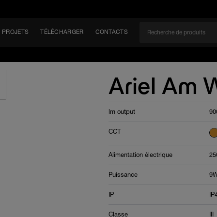
PROJETS
TÉLÉCHARGER
CONTACTS
CAN
Ariel Am 
lm output
90
EM
CCT
Alimentation électrique
25
Puissance
9W
IP
IP
Classe
III