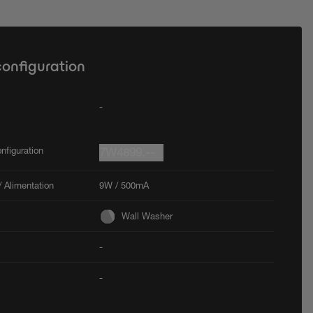
configuration
-
nfiguration
7W4899.--
 Alimentation
9W / 500mA
Wall Washer
-
-