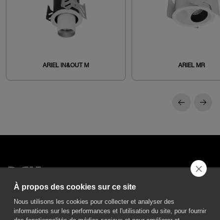
ARIEL IN&OUT M
ARIEL MR
À propos des cookies sur ce site
DGA S.p.A. Via Pietro Nenni 72/B
50013 Campi Bisenzio Firenze - Italy
Nous utilisons les cookies pour collecter et analyser des
informations sur les performances et l'utilisation du site, pour fournir