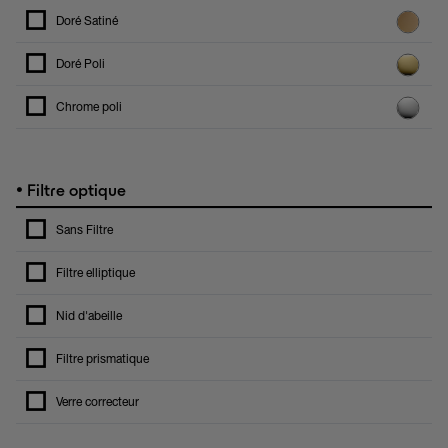
Doré Satiné
Doré Poli
Chrome poli
•
Filtre optique
Sans Filtre
Filtre elliptique
Nid d'abeille
Filtre prismatique
Verre correcteur