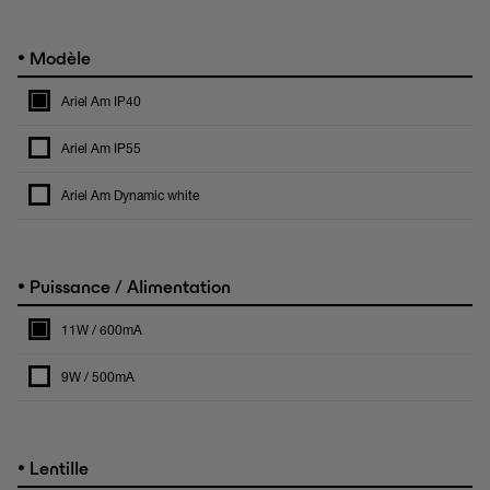
•
Modèle
Ariel Am IP40
Ariel Am IP55
Ariel Am Dynamic white
•
Puissance / Alimentation
11W / 600mA
9W / 500mA
•
Lentille