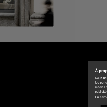
À prop
Nous uti
les perfo
médias s
publicité
En savoi