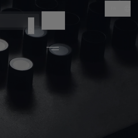
FR
NOM
CODE