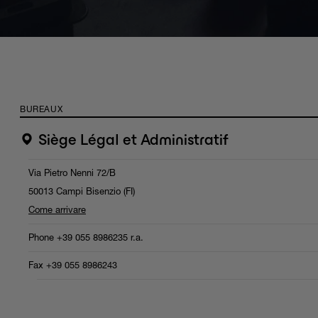
BUREAUX
Siège Légal et Administratif
Via Pietro Nenni 72/B
50013 Campi Bisenzio (FI)
Come arrivare
Phone
+39 055 8986235
r.a.
Fax +39 055 8986243