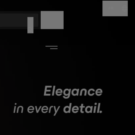
FR
NOM
CODE