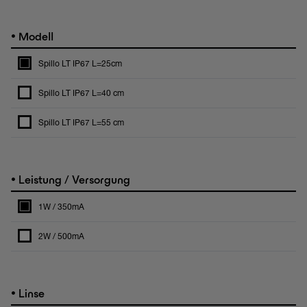
•
Modell
Spillo LT IP67 L=25cm
Spillo LT IP67 L=40 cm
Spillo LT IP67 L=55 cm
•
Leistung / Versorgung
1W / 350mA
2W / 500mA
•
Linse