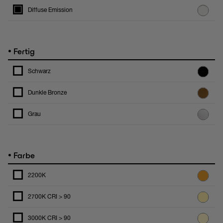
Diffuse Emission
•
Fertig
Schwarz
Dunkle Bronze
Grau
•
Farbe
2200K
2700K CRI > 90
3000K CRI > 90