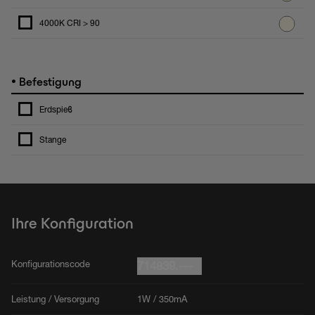
4000K CRI > 90
•
Befestigung
Erdspieϐ
Stange
Ihre Konfiguration
Konfigurationscode
714839.---
Leistung / Versorgung
1W / 350mA