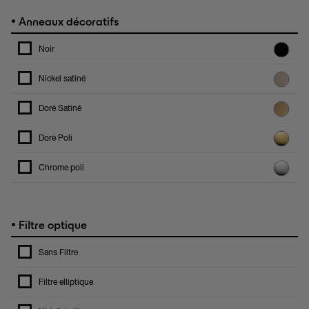
•
Anneaux décoratifs
Noir
Nickel satiné
Doré Satiné
Doré Poli
Chrome poli
•
Filtre optique
Sans Filtre
Filtre elliptique