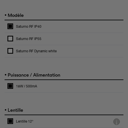
•
Modèle
Saturno RF IP40
Saturno RF IP55
Saturno RF Dynamic white
•
Puissance / Alimentation
18W / 500mA
•
Lentille
Lentille 12°