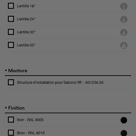
Lentille 18°
Lentille 24°
Lentille 33°
Lentille 52°
•
Monture
Structure d’installation pour Saturno RF - A01236.30
•
Finition
Noir - RAL 9005
Brun - RAL 8019