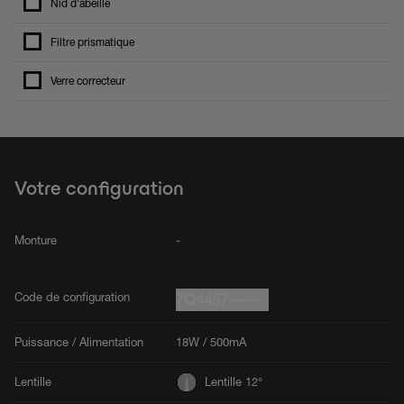
Nid d'abeille
Filtre prismatique
Verre correcteur
Votre configuration
Monture
-
Code de configuration
7Q4457.----
Puissance / Alimentation
18W / 500mA
Lentille
Lentille 12°