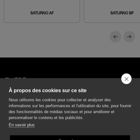
SATURNO AF
SATURNO BF
À propos des cookies sur ce site
DGA S.p.A. Via Pietro Nenni 72/B
50013 Campi Bisenzio Firenze - Italy
Nous utilisons les cookies pour collecter et analyser des
informations sur les performances et l'utilisation du site, pour fournir
des fonctionnalités de médias sociaux et pour améliorer et
personnaliser le contenu et les publicités.
En savoir plus
All rights reserved - VAT No. 02237280488 - REA: FI496272 - Share capital: €