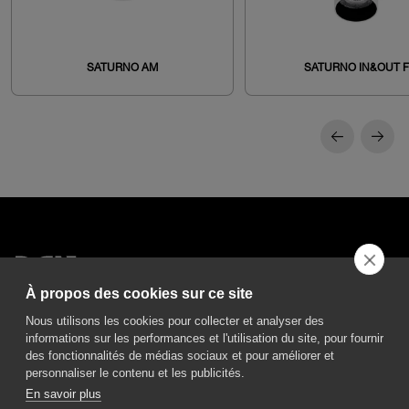
SATURNO AM
SATURNO IN&OUT F
À propos des cookies sur ce site
DGA S.p.A. Via Pietro Nenni 72/B
50013 Campi Bisenzio Firenze - Italy
Nous utilisons les cookies pour collecter et analyser des
informations sur les performances et l'utilisation du site, pour fournir
des fonctionnalités de médias sociaux et pour améliorer et
personnaliser le contenu et les publicités.
En savoir plus