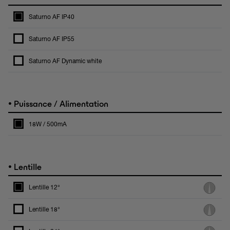
Saturno AF IP40
Saturno AF IP55
Saturno AF Dynamic white
•
Puissance / Alimentation
18W / 500mA
•
Lentille
Lentille 12°
Lentille 18°