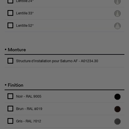
Lentille 24°
Lentille 33°
Lentille 52°
•
Monture
Structure d’installation pour Saturno AF - A01234.30
•
Finition
Noir - RAL 9005
Brun - RAL 8019
Gris - RAL 7012