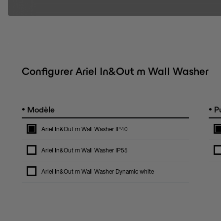
Configurer Ariel In&Out m Wall Washer
•
•
Modèle
Pu
Ariel In&Out m Wall Washer IP40
Ariel In&Out m Wall Washer IP55
Ariel In&Out m Wall Washer Dynamic white