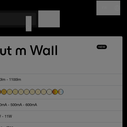
FR
NOM
CODE
Out m Wall
NEW
0lm - 1100lm
0mA - 500mA - 600mA
 - 11W