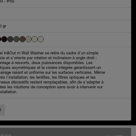
40 - IP55
0 gr
iel In&Out m Wall Washer se retire du cadre d'un simple
ste et s'oriente par rotation et inclinaison à angle droit :
ntage à ressorts, deux puissances disponibles. Les
tiques asymétriques et la visière intégrée garantissent un
lairage rasant et uniforme sur les surfaces verticales. Même
ès l'installation, les lentilles, les filtres optiques et les
neaux décoratifs restent remplaçables, afin de s'adapter à
utes les intuitions de conception sans avoir à intervenir sur
nstallation.
R