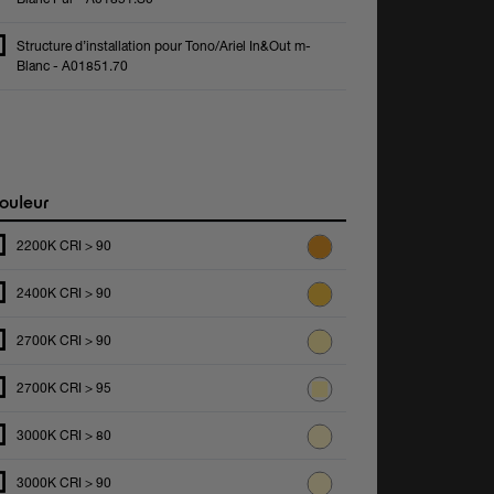
Structure d’installation pour Tono/Ariel In&Out m-
Blanc - A01851.70
ouleur
2200K CRI > 90
2400K CRI > 90
2700K CRI > 90
2700K CRI > 95
3000K CRI > 80
3000K CRI > 90