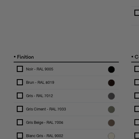
•
•
Finition
C
Noir - RAL 9005
Brun - RAL 8019
Gris - RAL 7012
Gris Ciment - RAL 7033
Gris Beige - RAL 7006
Blanc Gris - RAL 9002