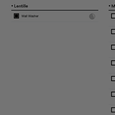
•
•
Lentille
M
Wall Washer