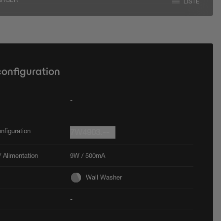
ARGER
LISTE
configuration
-
nfiguration
7W4903.--
 Alimentation
9W / 500mA
Wall Washer
-
-