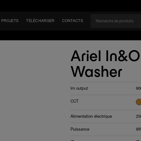
PROJETS
TÉLÉCHARGER
CONTACTS
CAN
Ariel In&
Washer
EM
lm output
90
CCT
Alimentation électrique
25
Puissance
9W