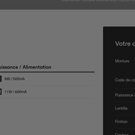
HIGHLIGHTS
CONFIGURATEUR
TÉLÉCH
Votre 
Monture
issance / Alimentation
9W / 500mA
Code de co
11W / 600mA
Puissance /
Lentille
Finition
Couleur