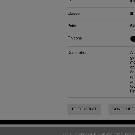
IP
IP
Classe
III
Poids
54
Finitions
Description
Ar
ge
mo
op
éc
apr
an
to
l'i
TÉLÉCHARGER
CONFIGURE