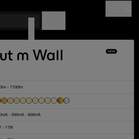
DE
NAME
CODE
Out m Wall
NEW
0lm - 1100lm
0mA - 500mA - 600mA
 - 11W