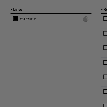
•
•
Linse
R
Wall Washer