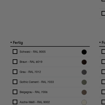
•
•
Fertig
F
Schwarz - RAL 9005
Braun - RAL 8019
Grau - RAL 7012
Gothic Cement - RAL 7033
Beigegrau - RAL 7006
Asche-Weiß - RAL 9002