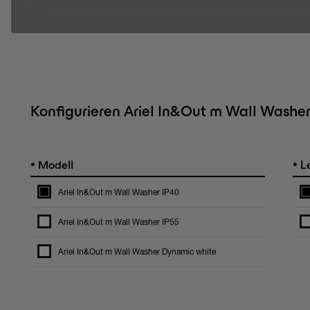
Konfigurieren Ariel In&Out m Wall Washe
•
•
Modell
Le
Ariel In&Out m Wall Washer IP40
Ariel In&Out m Wall Washer IP55
Ariel In&Out m Wall Washer Dynamic white