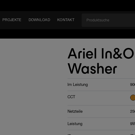
PROJEKTE
DOWNLOAD
KONTAKT
kt
EN
Ariel In&
KEIT
Washer
EM
lm Leistung
90
CCT
Netzteile
25
Leistung
9W