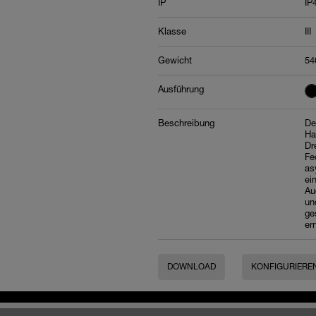
IP
IP
Klasse
III
Gewicht
54
Ausführung
Beschreibung
De
Ha
Dr
Fe
as
ei
Au
un
ge
er
DOWNLOAD
KONFIGURIERE