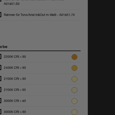
A01851.S0
Rahmen für Tono/Ariel In&Out m-Weiß - A01851.70
arbe
2200K CRI > 90
2400K CRI > 90
2700K CRI > 90
2700K CRI > 95
3000K CRI > 80
3000K CRI > 90