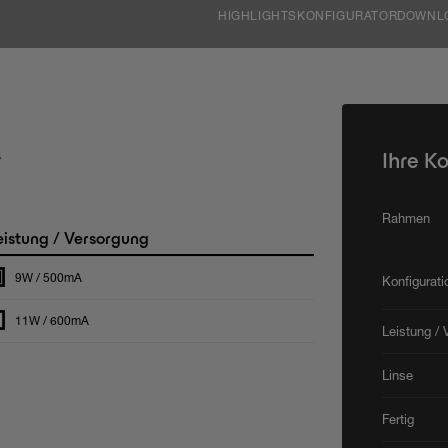
HIGHLIGHTS
KONFIGURATOR
DOWNL
r
Ihre K
Rahmen
istung / Versorgung
9W / 500mA
Konfigurat
11W / 600mA
Leistung / 
Linse
Fertig