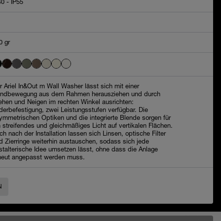
40 - IP55
0 gr
r Ariel In&Out m Wall Washer lässt sich mit einer
ndbewegung aus dem Rahmen herausziehen und durch
ehen und Neigen im rechten Winkel ausrichten:
derbefestigung, zwei Leistungsstufen verfügbar. Die
ymmetrischen Optiken und die integrierte Blende sorgen für
n streifendes und gleichmäßiges Licht auf vertikalen Flächen.
ch nach der Installation lassen sich Linsen, optische Filter
d Zierringe weiterhin austauschen, sodass sich jede
stalterische Idee umsetzen lässt, ohne dass die Anlage
neut angepasst werden muss.
N