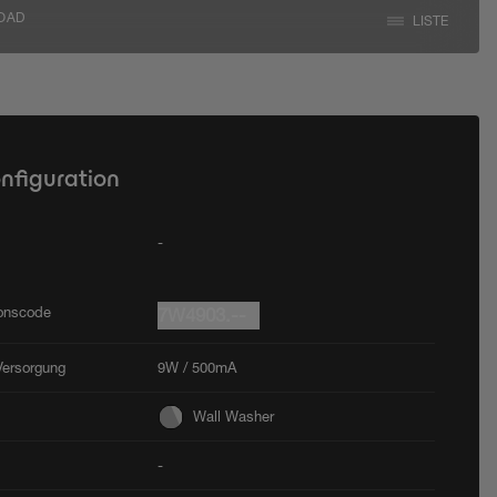
OAD
LISTE
onfiguration
-
ionscode
7W4903.--
Versorgung
9W / 500mA
Wall Washer
-