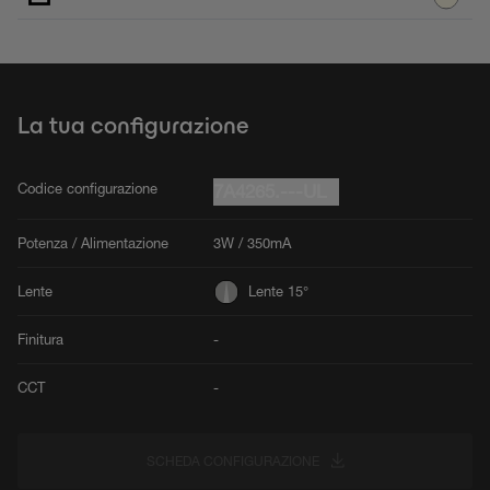
La tua configurazione
Codice configurazione
7A4265.---UL
Potenza / Alimentazione
3W / 350mA
Lente
Lente 15°
Finitura
-
CCT
-
SCHEDA CONFIGURAZIONE