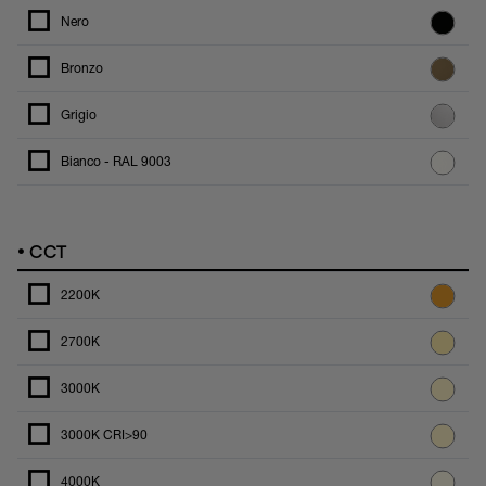
Nero
Bronzo
Grigio
Bianco - RAL 9003
•
CCT
2200K
2700K
3000K
3000K CRI>90
4000K