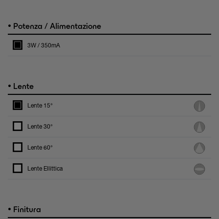
•
Potenza / Alimentazione
3W / 350mA
•
Lente
Lente 15°
Lente 30°
Lente 60°
Lente Ellittica
•
Finitura