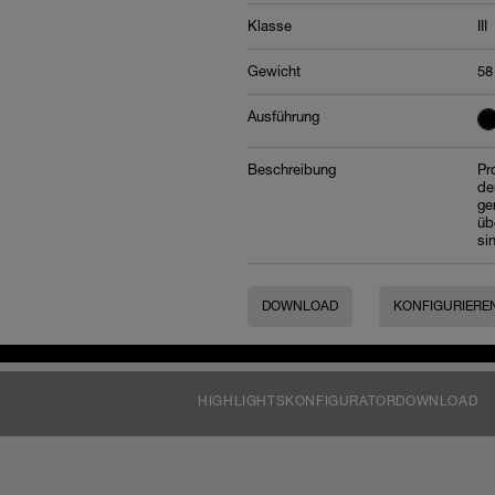
Klasse
III
Gewicht
58
Ausführung
Beschreibung
Pr
de
ge
üb
si
DOWNLOAD
KONFIGURIERE
HIGHLIGHTS
KONFIGURATOR
DOWNLOAD