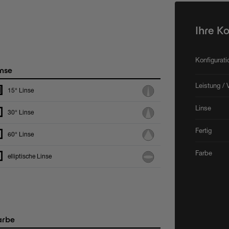
Ihre K
Konfigurat
nse
Leistung / 
15° Linse
Linse
30° Linse
Fertig
60° Linse
Farbe
elliptische Linse
arbe