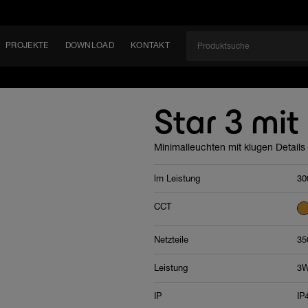
PROJEKTE
DOWNLOAD
KONTAKT
kt
EN
Star 3 mit
KEIT
Minimalleuchten mit klugen Details
EM
lm Leistung
30
CCT
Netzteile
35
Leistung
3
IP
IP