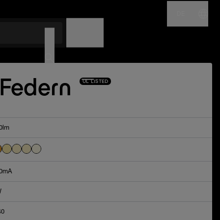
DE
NAME
CODE
 Federn
UL LISTED
0lm
0mA
W
40