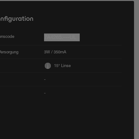
onfiguration
ionscode
7A4265.---UL
Versorgung
3W / 350mA
15° Linse
-
-