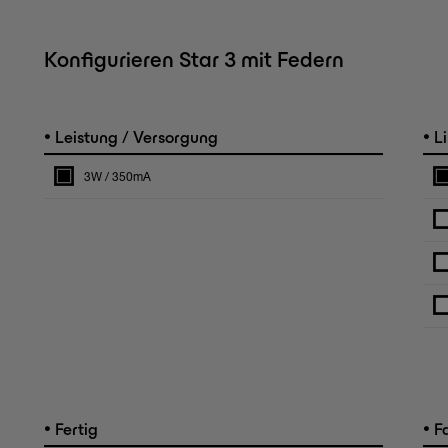
Konfigurieren Star 3 mit Federn
•
•
Leistung / Versorgung
Li
3W / 350mA
•
•
Fertig
F