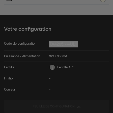
Votre configuration
Code de configuration
7A4265.---UL
Puissance / Alimentation
3W / 350mA
Lentille
Lentille 15°
Finition
-
Couleur
-
FEUILLE DE CONFIGURATION