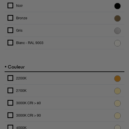
Noir
Bronze
Gris
Blanc - RAL 9003
•
Couleur
2200K
2700K
3000K CRI > 80
3000K CRI > 90
4000K