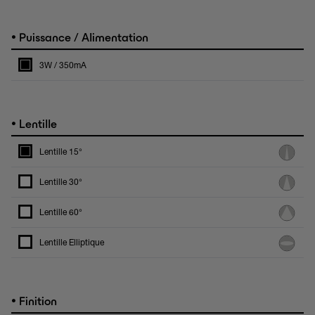
•
Puissance / Alimentation
3W / 350mA
•
Lentille
Lentille 15°
Lentille 30°
Lentille 60°
Lentille Elliptique
•
Finition