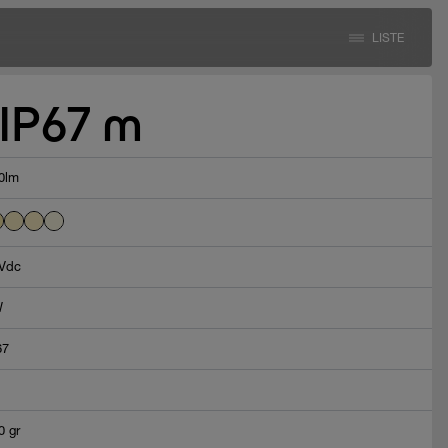
LISTE
 IP67 m
0lm
Vdc
W
67
0 gr