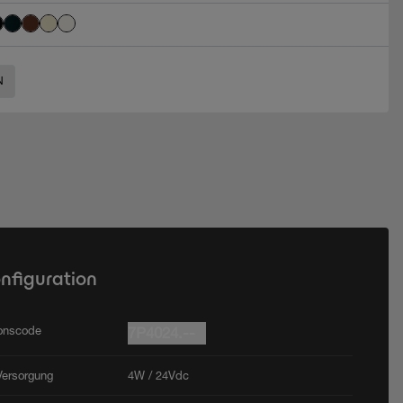
N
onfiguration
ionscode
7P4024.--
Versorgung
4W / 24Vdc