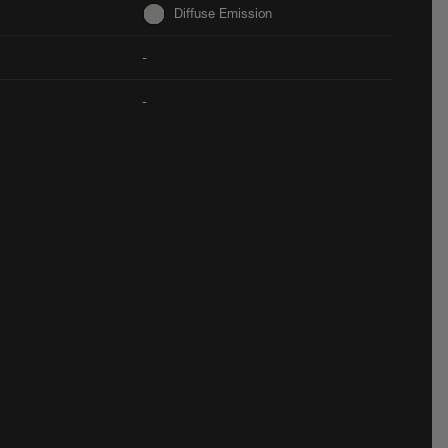
Diffuse Emission
-
-