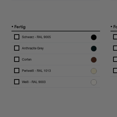
•
•
Fertig
F
Schwarz - RAL 9005
Anthracite Grey
Corten
Perlweiß - RAL 1013
Weiß - RAL 9003