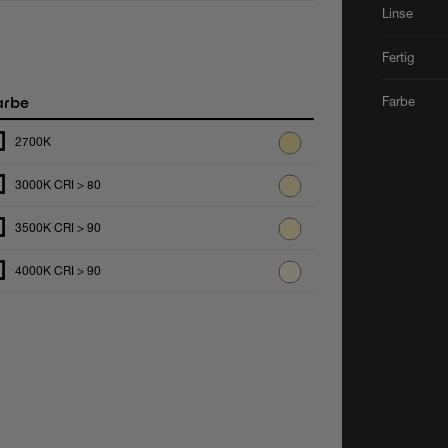
Linse
Fertig
arbe
Farbe
2700K
3000K CRI > 80
3500K CRI > 90
4000K CRI > 90