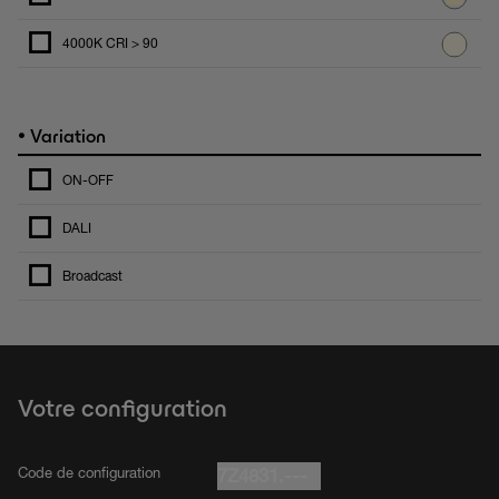
4000K CRI > 90
•
Variation
ON-OFF
DALI
Broadcast
Votre configuration
Code de configuration
7Z4831.---