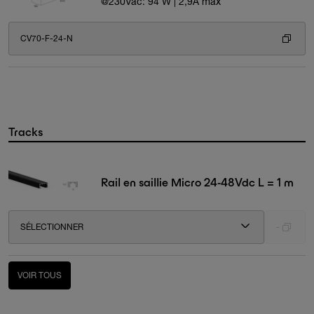
@230Vac: 94 W | 2,9A max
CV70-F-24-N
Tracks
Rail en saillie Micro 24-48Vdc L = 1 m
SÉLECTIONNER
-
VOIR TOUS