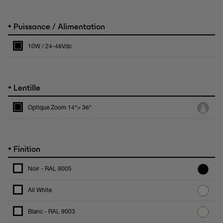
•
Puissance / Alimentation
10W / 24-48Vdc
•
Lentille
Optique Zoom 14°> 36°
•
Finition
Noir - RAL 9005
All White
Blanc - RAL 9003