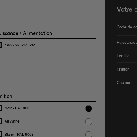
Votre 
Code de co
issance / Alimentation
Puissance /
18W / 220-240Vac
Lentille
Finition
Couleur
nition
Noir - RAL 9005
All White
Blanc - RAL 9003