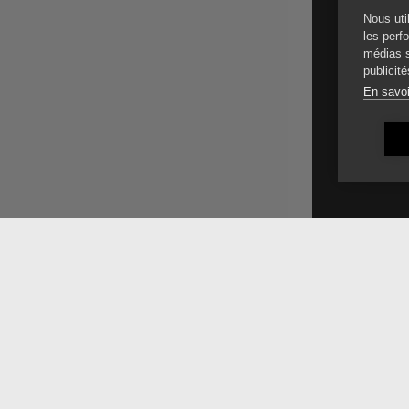
Nous uti
les perfo
médias s
publicité
En savoi