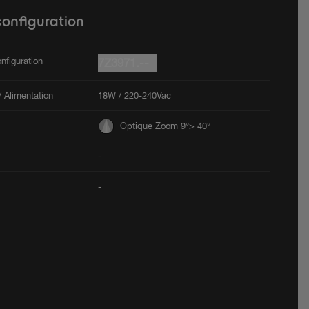
configuration
nfiguration
7Z3971.--
 Alimentation
18W / 220-240Vac
Optique Zoom 9°> 40°
-
-