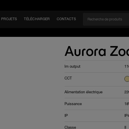
PROJETS
TÉLÉCHARGER
CONTACTS
CAN
Aurora Zo
lm output
11
EM
CCT
Alimentation électrique
22
Puissance
1
IP
IP
Classe
II