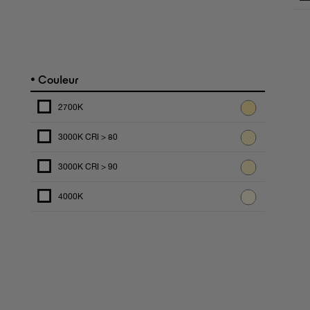
•
Couleur
2700K
3000K CRI > 80
3000K CRI > 90
4000K