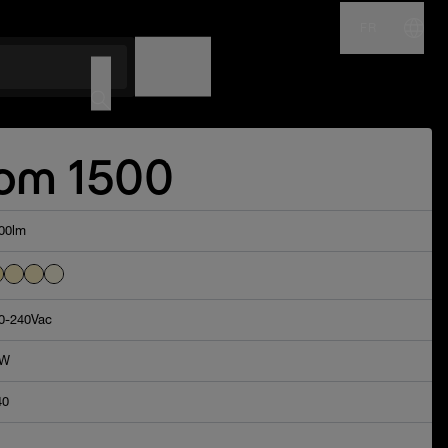
FR
NOM
CODE
om 1500
00lm
0-240Vac
8W
40