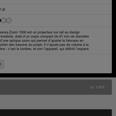
0 gr
Aurora Zoom 1500 est un projecteur sur rail au design
nimaliste, doté d'un corps compact de 61 mm de diamètre
 d'une optique zoom qui permet d'ajuster le faisceau en
nction des besoins du projet. Il n'ajoute pas de volume à la
ène : c'est la lumière, et non l'appareil, qui définit l'espace.
R
LISTE